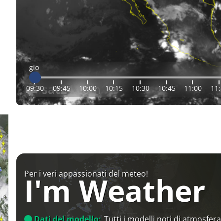
gio
09:30
09:45
10:00
10:15
10:30
10:45
11:00
11
Per i veri appassionati del meteo!
I'm Weather
Dati del modello:
Tutti i modelli noti di atmosfera