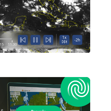
1x
-2h
:15
11:30
 e