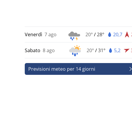
Venerdì
7 ago
20°
/
28°
20,7
Sabato
8 ago
20°
/
31°
5,2
Previsioni meteo per 14 giorni