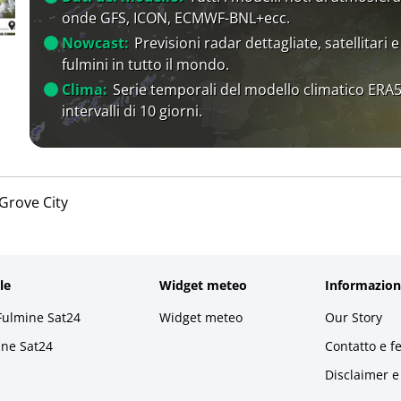
onde GFS, ICON, ECMWF-BNL+ecc.
Nowcast:
Previsioni radar dettagliate, satellitari e
fulmini in tutto il mondo.
Clima:
Serie temporali del modello climatico ERA5
intervalli di 10 giorni.
Grove City
le
Widget meteo
Informazion
Fulmine Sat24
Widget meteo
Our Story
ine Sat24
Contatto e f
Disclaimer e