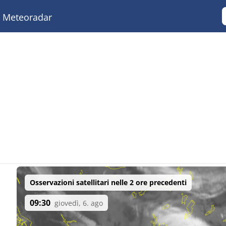
Meteoradar
Osservazioni satellitari nelle 2 ore precedenti
09:30
giovedì, 6. ago