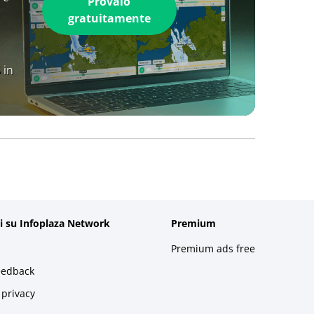
Provalo
gratuitamente
 in
i su Infoplaza Network
Premium
Premium ads free
eedback
 privacy