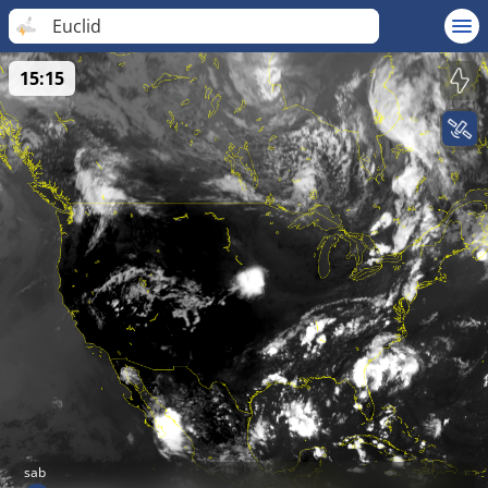
Euclid
15:15
sab