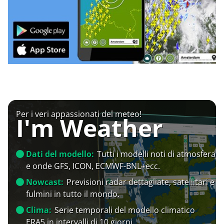
Per i veri appassionati del meteo!
I'm Weather
Dati del modello:
Tutti i modelli noti di atmosfera
e onde GFS, ICON, ECMWF-BNL+ecc.
Nowcast:
Previsioni radar dettagliate, satellitari e
fulmini in tutto il mondo.
Clima:
Serie temporali del modello climatico
ERA5 in intervalli di 10 giorni.