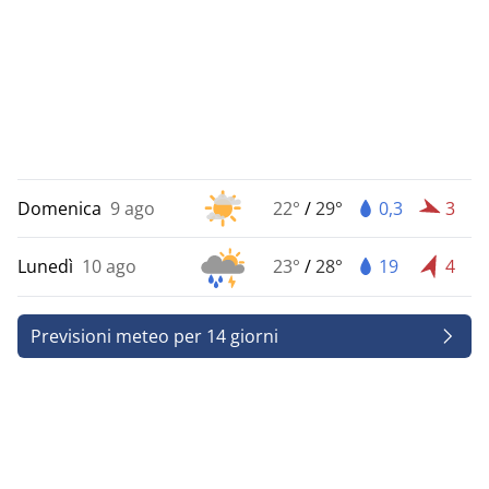
Domenica
9 ago
22°
/
29°
0,3
3
Lunedì
10 ago
23°
/
28°
19
4
Previsioni meteo per 14 giorni