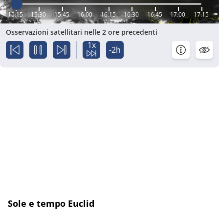
15:15
15:30
15:45
16:00
16:15
16:30
16:45
17:00
17:15
Osservazioni satellitari nelle 2 ore precedenti
1x
-2h
Sole e tempo Euclid