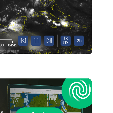
1x
-2h
:30
04:45
 e