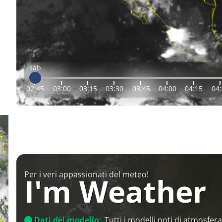
sab
02:45
03:00
03:15
03:30
03:45
04:00
04:15
04
Per i veri appassionati del meteo!
I'm Weather
Dati del modello:
Tutti i modelli noti di atmosfera