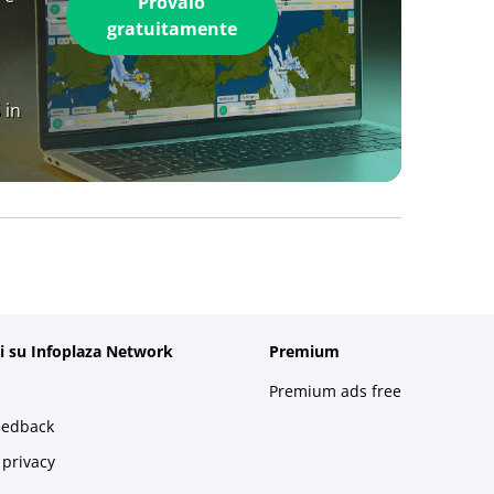
Provalo
gratuitamente
 in
i su Infoplaza Network
Premium
Premium ads free
eedback
 privacy