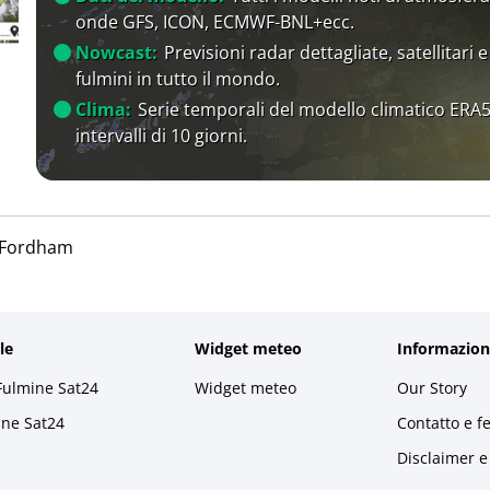
onde GFS, ICON, ECMWF-BNL+ecc.
Nowcast:
Previsioni radar dettagliate, satellitari e
fulmini in tutto il mondo.
Clima:
Serie temporali del modello climatico ERA5
intervalli di 10 giorni.
Fordham
le
Widget meteo
Informazion
Fulmine Sat24
Widget meteo
Our Story
ine Sat24
Contatto e f
Disclaimer e