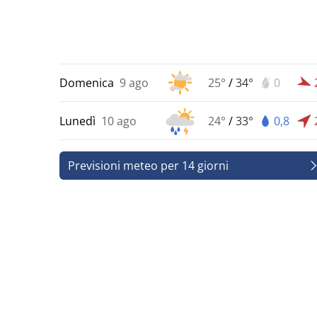
Domenica
9 ago
25°
/
34°
0
Lunedì
10 ago
24°
/
33°
0,8
Previsioni meteo per 14 giorni