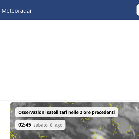
Meteoradar
Osservazioni satellitari nelle 2 ore precedenti
02:45
sabato, 8. ago