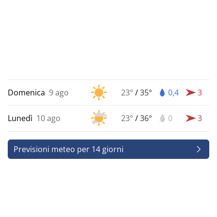
Domenica
9 ago
23°
/
35°
0,4
3
Lunedì
10 ago
23°
/
36°
0
3
Previsioni meteo per 14 giorni