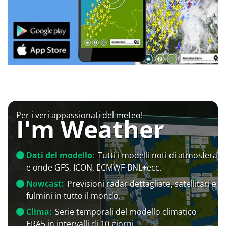
Per i veri appassionati del meteo!
I'm Weather
Dati del modello:
Tutti i modelli noti di atmosfera
e onde GFS, ICON, ECMWF-BNL+ecc.
Nowcast:
Previsioni radar dettagliate, satellitari e
fulmini in tutto il mondo.
Clima:
Serie temporali del modello climatico
ERA5 in intervalli di 10 giorni.