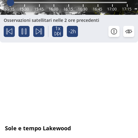
15:15
15:30
15:45
16:00
16:15
16:30
16:45
17:00
17:15
Osservazioni satellitari nelle 2 ore precedenti
1x
-2h
Sole e tempo Lakewood