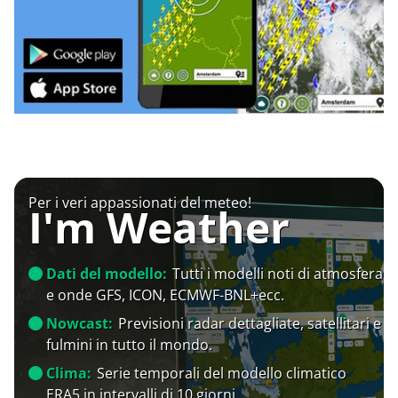
Per i veri appassionati del meteo!
I'm Weather
Dati del modello:
Tutti i modelli noti di atmosfera
e onde GFS, ICON, ECMWF-BNL+ecc.
Nowcast:
Previsioni radar dettagliate, satellitari e
fulmini in tutto il mondo.
Clima:
Serie temporali del modello climatico
ERA5 in intervalli di 10 giorni.