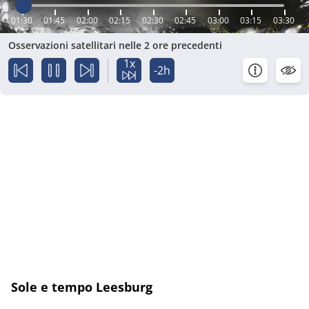
01:30
01:45
02:00
02:15
02:30
02:45
03:00
03:15
03:30
Osservazioni satellitari nelle 2 ore precedenti
1x
-2h
Sole e tempo Leesburg