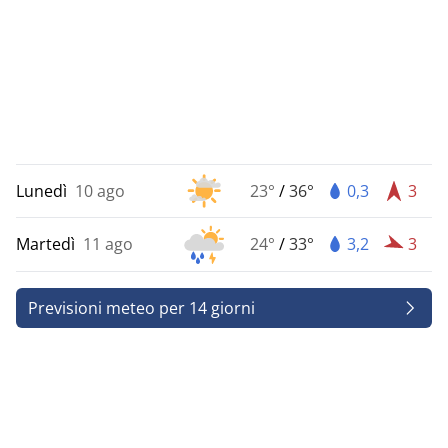
Lunedì
10 ago
23°
/
36°
0,3
3
Martedì
11 ago
24°
/
33°
3,2
3
Previsioni meteo per 14 giorni