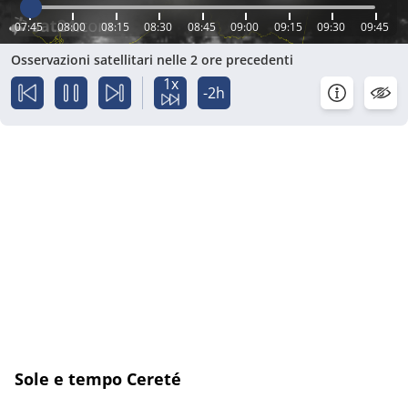
07:45
08:00
08:15
08:30
08:45
09:00
09:15
09:30
09:45
Osservazioni satellitari nelle 2 ore precedenti
1x
-2h
Sole e tempo Cereté