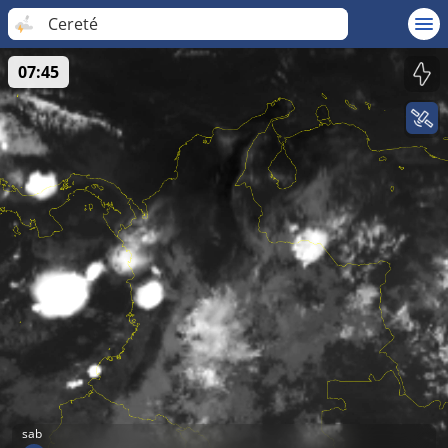
Cereté
07:45
sab