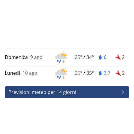
Domenica
9 ago
25°
/
34°
6
2
Lunedì
10 ago
25°
/
35°
3,7
2
Previsioni meteo per 14 giorni