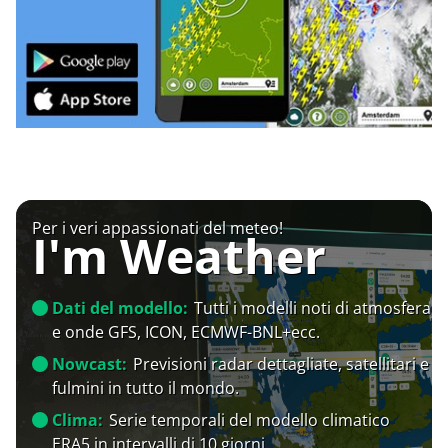
Per i veri appassionati del meteo!
I'm Weather
Dati del modello:
Tutti i modelli noti di atmosfera
e onde GFS, ICON, ECMWF-BNL+ecc.
Nowcast:
Previsioni radar dettagliate, satellitari e
fulmini in tutto il mondo.
Clima:
Serie temporali del modello climatico
ERA5 in intervalli di 10 giorni.