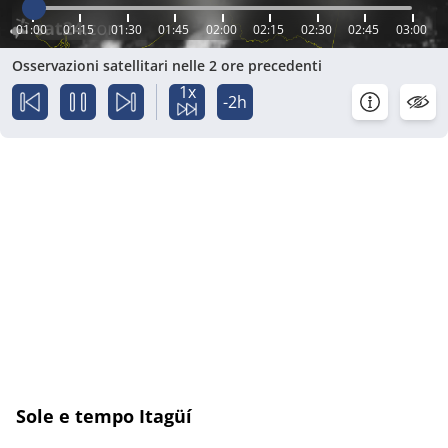
01:00
01:15
01:30
01:45
02:00
02:15
02:30
02:45
03:00
Osservazioni satellitari nelle 2 ore precedenti
1x
-2h
Sole e tempo Itagüí