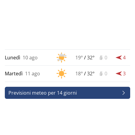
Lunedì
10 ago
19°
/
32°
0
4
Martedì
11 ago
18°
/
32°
0
3
Previsioni meteo per 14 giorni