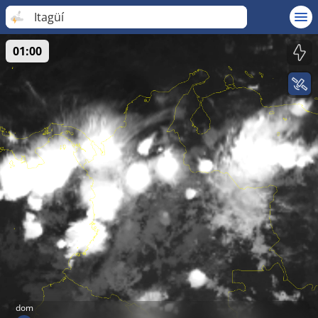
Itagüí
01:00
dom