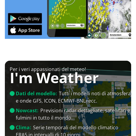
Per i veri appassionati del meteo!
I'm Weather
Dati del modello:
Tutti i modelli noti di atmosfera
e onde GFS, ICON, ECMWF-BNL+ecc.
Nowcast:
Previsioni radar dettagliate, satellitari e
fulmini in tutto il mondo.
Clima:
Serie temporali del modello climatico
ERA5 in intervalli di 10 giorni.