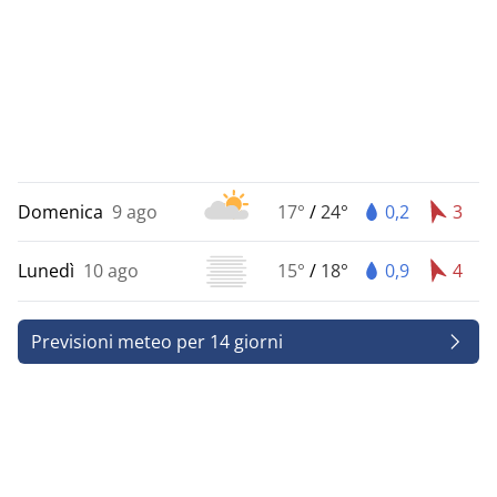
Domenica
9 ago
17°
/
24°
0,2
3
Lunedì
10 ago
15°
/
18°
0,9
4
Previsioni meteo per 14 giorni