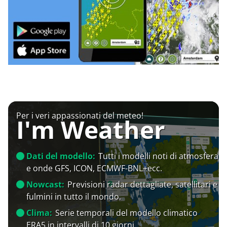
Per i veri appassionati del meteo!
I'm Weather
Dati del modello:
Tutti i modelli noti di atmosfera
e onde GFS, ICON, ECMWF-BNL+ecc.
Nowcast:
Previsioni radar dettagliate, satellitari e
fulmini in tutto il mondo.
Clima:
Serie temporali del modello climatico
ERA5 in intervalli di 10 giorni.