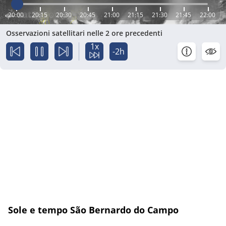
20:00
20:15
20:30
20:45
21:00
21:15
21:30
21:45
22:00
Osservazioni satellitari nelle 2 ore precedenti
1x
-2h
Sole e tempo São Bernardo do Campo