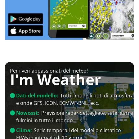
Per i veri appassionati del meteo!
I'm Weather
Dati del modello:
Tutti i modelli noti di atmosfera
e onde GFS, ICON, ECMWF-BNL+ecc.
Nowcast:
Previsioni radar dettagliate, satellitari e
fulmini in tutto il mondo.
Clima:
Serie temporali del modello climatico
ERA5 in intervalli di 10 giorni.