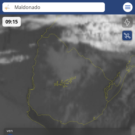
Maldonado
09:15
ven