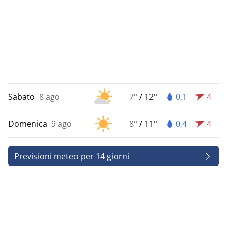
Sabato
8 ago
7°
/
12°
0,1
4
Domenica
9 ago
8°
/
11°
0,4
4
Previsioni meteo per 14 giorni