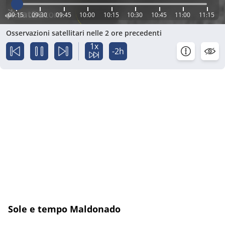
09:15
09:30
09:45
10:00
10:15
10:30
10:45
11:00
11:15
Osservazioni satellitari nelle 2 ore precedenti
1x
-2h
Sole e tempo Maldonado