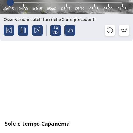
04:15
04:30
04:45
05:00
05:15
05:30
05:45
06:00
06:15
Osservazioni satellitari nelle 2 ore precedenti
1x
-2h
Sole e tempo Capanema