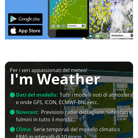
Per i veri appassionati del meteo!
I'm Weather
Dati del modello:
Tutti i modelli noti di atmosfera
e onde GFS, ICON, ECMWF-BNL+ecc.
Nowcast:
Previsioni radar dettagliate, satellitari e
fulmini in tutto il mondo.
Clima:
Serie temporali del modello climatico
ERA5 in intervalli di 10 giorni.