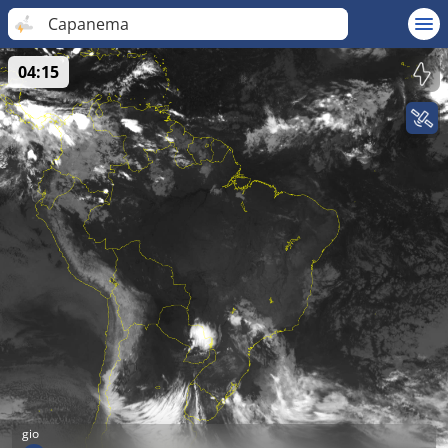
Capanema
04:15
gio