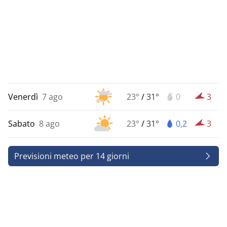
Venerdì
7 ago
23°
/
31°
0
3
Sabato
8 ago
23°
/
31°
0,2
3
Previsioni meteo per 14 giorni