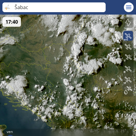
Šabac
17:40
ven