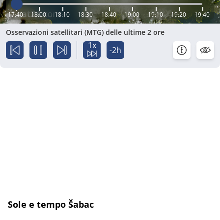
17:40
18:00
18:10
18:30
18:40
19:00
19:10
19:20
19:40
Osservazioni satellitari (MTG) delle ultime 2 ore
1x
-2h
Sole e tempo Šabac