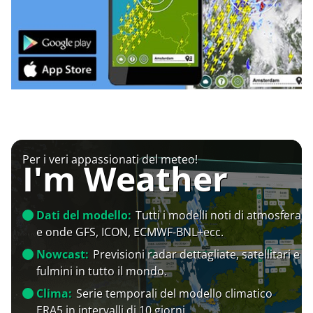
Per i veri appassionati del meteo!
I'm Weather
Dati del modello:
Tutti i modelli noti di atmosfera
e onde GFS, ICON, ECMWF-BNL+ecc.
Nowcast:
Previsioni radar dettagliate, satellitari e
fulmini in tutto il mondo.
Clima:
Serie temporali del modello climatico
ERA5 in intervalli di 10 giorni.