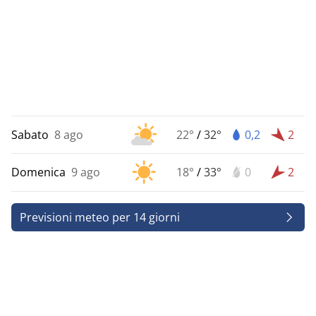
Sabato
8 ago
22°
/
32°
0,2
2
Domenica
9 ago
18°
/
33°
0
2
Previsioni meteo per 14 giorni