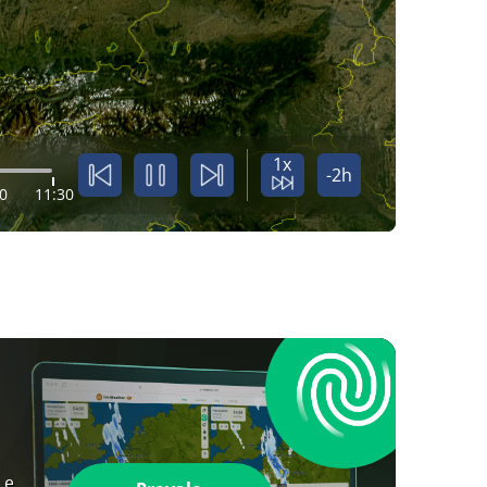
1x
-2h
0
11:30
 e