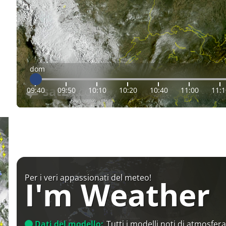
dom
09:40
09:50
10:10
10:20
10:40
11:00
11:1
Per i veri appassionati del meteo!
I'm Weather
Dati del modello:
Tutti i modelli noti di atmosfera