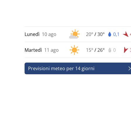
Lunedì
10 ago
20°
/
30°
0,1
Martedì
11 ago
15°
/
26°
0
Previsioni meteo per 14 giorni