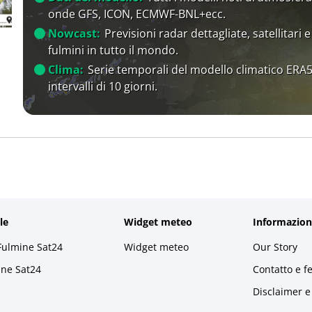
onde GFS, ICON, ECMWF-BNL+ecc.
Nowcast:
Previsioni radar dettagliate, satellitari e
fulmini in tutto il mondo.
Clima:
Serie temporali del modello climatico ERA5
intervalli di 10 giorni.
le
Widget meteo
Informazion
Fulmine Sat24
Widget meteo
Our Story
ine Sat24
Contatto e f
Disclaimer e