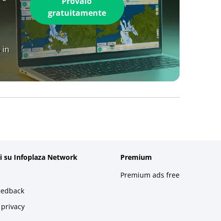
Provalo
gratuitamente
 in
i su Infoplaza Network
Premium
Premium ads free
eedback
 privacy