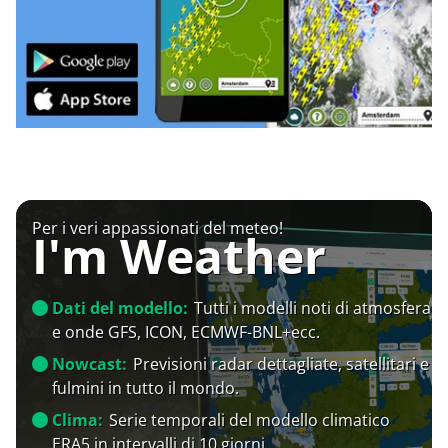
Per i veri appassionati del meteo!
I'm Weather
Dati del modello:
Tutti i modelli noti di atmosfera
e onde GFS, ICON, ECMWF-BNL+ecc.
Nowcast:
Previsioni radar dettagliate, satellitari e
fulmini in tutto il mondo.
Clima:
Serie temporali del modello climatico
ERA5 in intervalli di 10 giorni.