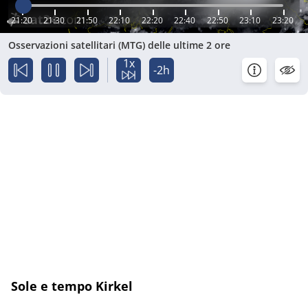
21:20
21:30
21:50
22:10
22:20
22:40
22:50
23:10
23:20
Osservazioni satellitari (MTG) delle ultime 2 ore
1x
-2h
Sole e tempo Kirkel