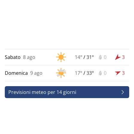
Sabato
8 ago
14°
/
31°
0
3
Domenica
9 ago
17°
/
33°
0
3
Previsioni meteo per 14 giorni