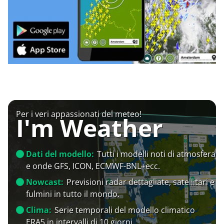
Per i veri appassionati del meteo!
I'm Weather
Dati del modello:
Tutti i modelli noti di atmosfera
e onde GFS, ICON, ECMWF-BNL+ecc.
Nowcast:
Previsioni radar dettagliate, satellitari e
fulmini in tutto il mondo.
Clima:
Serie temporali del modello climatico
ERA5 in intervalli di 10 giorni.