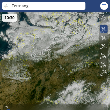
Tettnang
10:30
ven