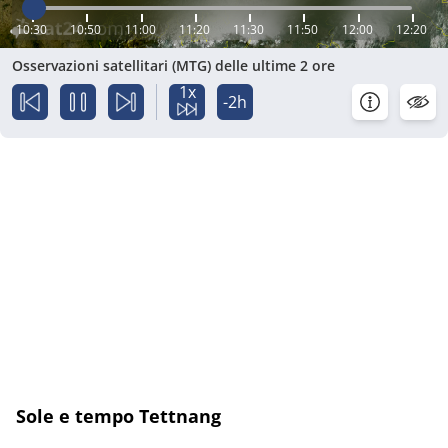
10:30
10:50
11:00
11:20
11:30
11:50
12:00
12:20
Osservazioni satellitari (MTG) delle ultime 2 ore
1x
-2h
Sole e tempo Tettnang