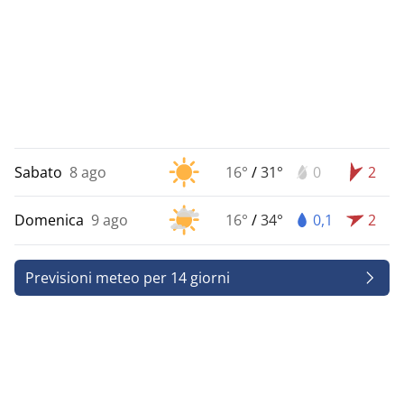
Sabato
8 ago
16°
/
31°
0
2
Domenica
9 ago
16°
/
34°
0,1
2
Previsioni meteo per 14 giorni