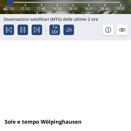
17:10
17:20
17:40
18:00
18:10
18:30
18:40
19:00
Osservazioni satellitari (MTG) delle ultime 2 ore
1x
-2h
Sole e tempo Wölpinghausen