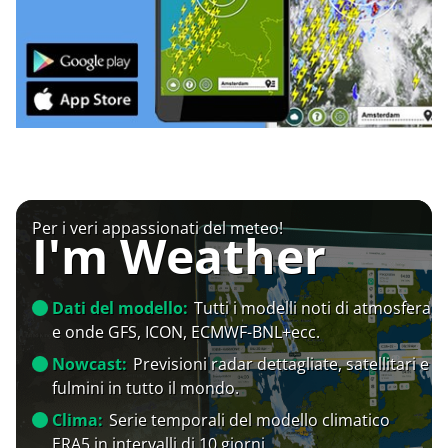
Per i veri appassionati del meteo!
I'm Weather
Dati del modello:
Tutti i modelli noti di atmosfera
e onde GFS, ICON, ECMWF-BNL+ecc.
Nowcast:
Previsioni radar dettagliate, satellitari e
fulmini in tutto il mondo.
Clima:
Serie temporali del modello climatico
ERA5 in intervalli di 10 giorni.