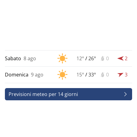
Sabato
8 ago
12°
/
26°
0
2
Domenica
9 ago
15°
/
33°
0
3
Previsioni meteo per 14 giorni