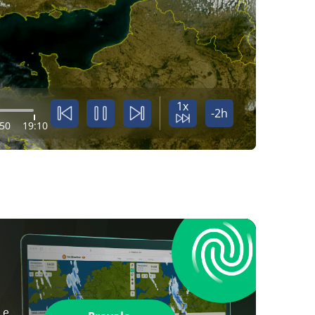
1x
-2h
:50
19:10
 e