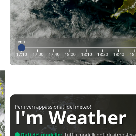
ven
17:10
17:30
17:40
18:00
18:10
18:20
18:40
18
Per i veri appassionati del meteo!
I'm Weather
Dati del modello:
Tutti i modelli noti di atmosfera