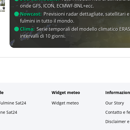
onde GFS, ICON, ECMWF-BNL+ecc.
Nowcast:
Previsioni radar dettagliate, satellitari e
fulmini in tutto il mondo.
Clima:
Serie temporali del modello climatico ERA5
intervalli di 10 giorni.
le
Widget meteo
Informazion
Fulmine Sat24
Widget meteo
Our Story
ine Sat24
Contatto e f
Disclaimer e