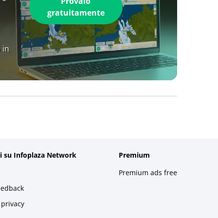
Provalo
gratuitamente
 in
i su Infoplaza Network
Premium
Premium ads free
eedback
 privacy