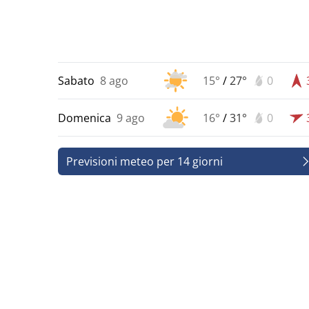
Sabato
8 ago
15°
/
27°
0
Domenica
9 ago
16°
/
31°
0
Previsioni meteo per 14 giorni