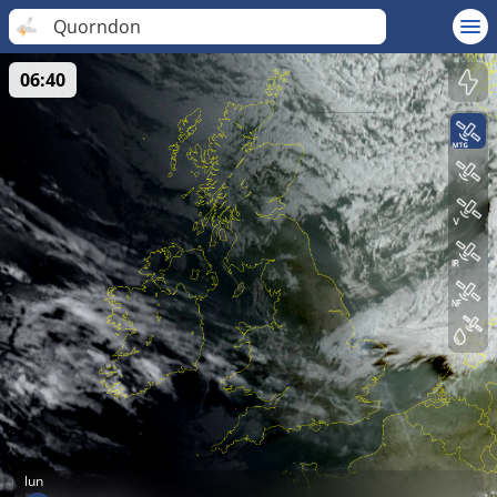
Quorndon
06:40
lun