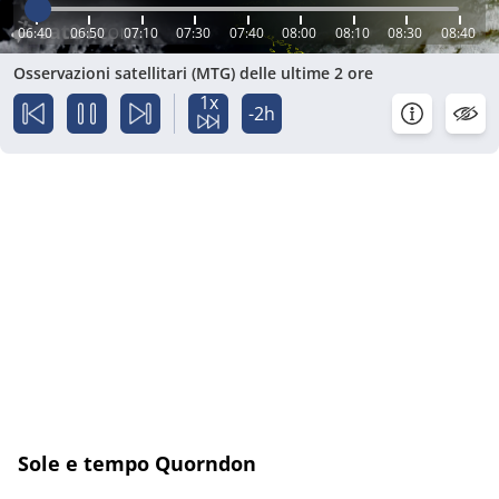
06:40
06:50
07:10
07:30
07:40
08:00
08:10
08:30
08:40
Osservazioni satellitari (MTG) delle ultime 2 ore
1x
-2h
Sole e tempo Quorndon