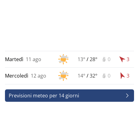
Martedì
11 ago
13°
/
28°
0
3
Mercoledì
12 ago
14°
/
32°
0
3
Previsioni meteo per 14 giorni