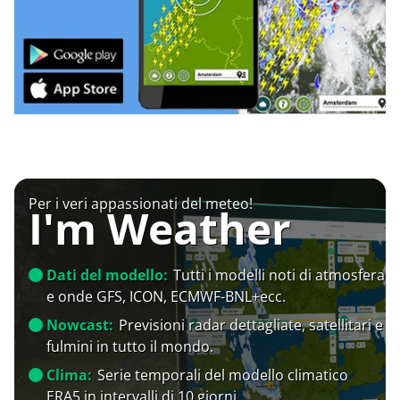
Per i veri appassionati del meteo!
I'm Weather
Dati del modello:
Tutti i modelli noti di atmosfera
e onde GFS, ICON, ECMWF-BNL+ecc.
Nowcast:
Previsioni radar dettagliate, satellitari e
fulmini in tutto il mondo.
Clima:
Serie temporali del modello climatico
ERA5 in intervalli di 10 giorni.