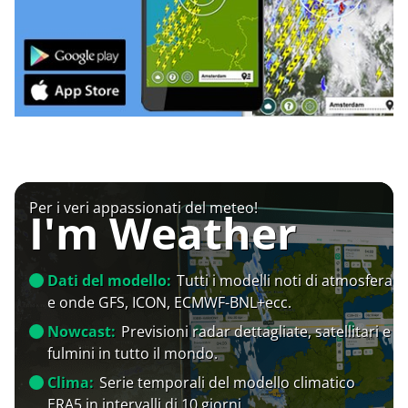
Per i veri appassionati del meteo!
I'm Weather
Dati del modello:
Tutti i modelli noti di atmosfera
e onde GFS, ICON, ECMWF-BNL+ecc.
Nowcast:
Previsioni radar dettagliate, satellitari e
fulmini in tutto il mondo.
Clima:
Serie temporali del modello climatico
ERA5 in intervalli di 10 giorni.