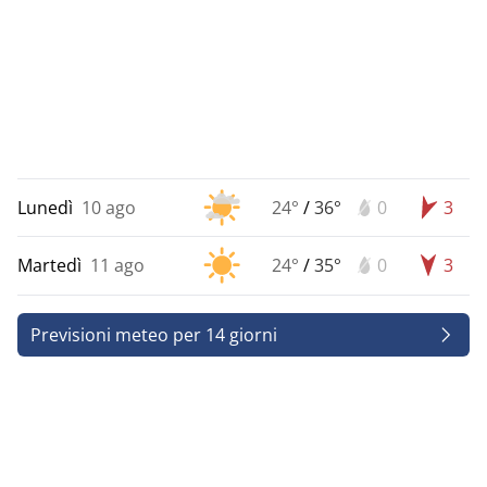
Lunedì
10 ago
24°
/
36°
0
3
Martedì
11 ago
24°
/
35°
0
3
Previsioni meteo per 14 giorni