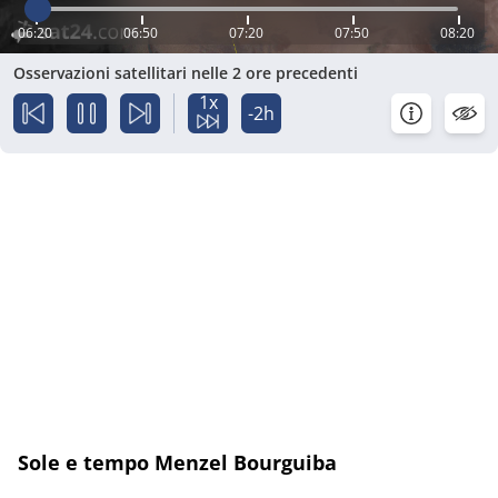
06:20
06:50
07:20
07:50
08:20
Osservazioni satellitari nelle 2 ore precedenti
1x
-2h
Sole e tempo Menzel Bourguiba