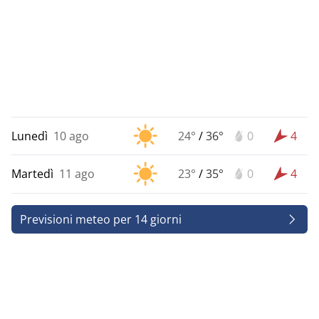
Lunedì
10 ago
24°
/
36°
0
4
Martedì
11 ago
23°
/
35°
0
4
Previsioni meteo per 14 giorni