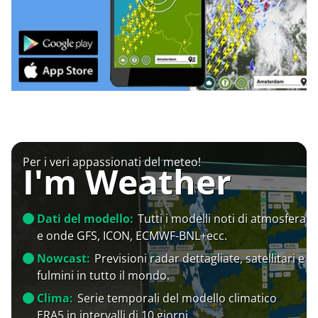
Per i veri appassionati del meteo!
I'm Weather
Dati del modello:
Tutti i modelli noti di atmosfera
e onde GFS, ICON, ECMWF-BNL+ecc.
Nowcast:
Previsioni radar dettagliate, satellitari e
fulmini in tutto il mondo.
Clima:
Serie temporali del modello climatico
ERA5 in intervalli di 10 giorni.