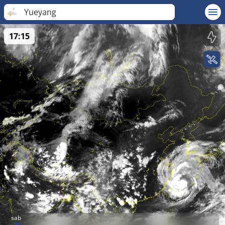
Yueyang
17:15
sab