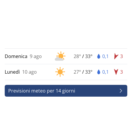
Domenica
9 ago
28°
/
33°
0,1
3
Lunedì
10 ago
27°
/
33°
0,1
3
Previsioni meteo per 14 giorni