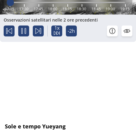
17:15
17:30
17:45
18:00
18:15
18:30
18:45
19:00
19:15
Osservazioni satellitari nelle 2 ore precedenti
1x
-2h
Sole e tempo Yueyang