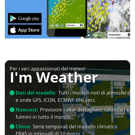
Per i veri appassionati del meteo!
I'm Weather
Dati del modello:
Tutti i modelli noti di atmosfera
e onde GFS, ICON, ECMWF-BNL+ecc.
Nowcast:
Previsioni radar dettagliate, satellitari e
fulmini in tutto il mondo.
Clima:
Serie temporali del modello climatico
ERA5 in intervalli di 10 giorni.