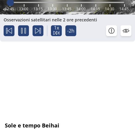
12:45
13:00
13:15
13:30
13:45
14:00
14:15
14:30
14:45
Osservazioni satellitari nelle 2 ore precedenti
1x
-2h
Sole e tempo Beihai