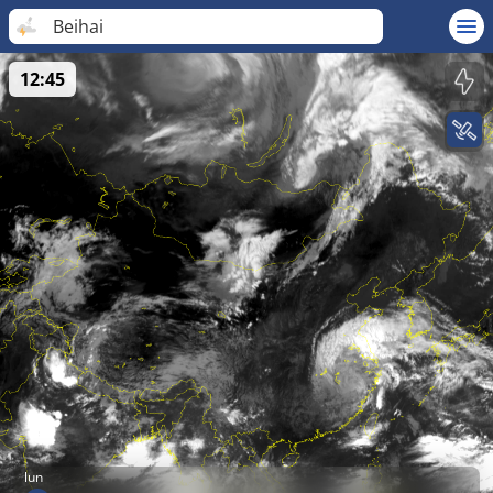
Beihai
12:45
lun