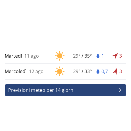
Martedì
11 ago
29°
/
35°
1
3
Mercoledì
12 ago
29°
/
33°
0,7
3
Previsioni meteo per 14 giorni