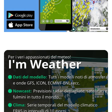
Per i veri appassionati del meteo!
I'm Weather
Dati del modello:
Tutti i modelli noti di atmosfera
e onde GFS, ICON, ECMWF-BNL+ecc.
Nowcast:
Previsioni radar dettagliate, satellitari e
fulmini in tutto il mondo.
Clima:
Serie temporali del modello climatico
ERA5 in intervalli di 10 giorni.