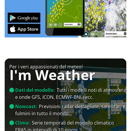
Per i veri appassionati del meteo!
I'm Weather
Dati del modello:
Tutti i modelli noti di atmosfera
e onde GFS, ICON, ECMWF-BNL+ecc.
Nowcast:
Previsioni radar dettagliate, satellitari e
fulmini in tutto il mondo.
Clima:
Serie temporali del modello climatico
ERA5 in intervalli di 10 giorni.