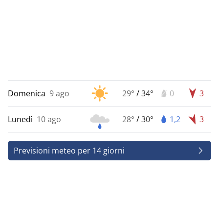
Domenica
9 ago
29°
/
34°
0
3
Lunedì
10 ago
28°
/
30°
1,2
3
Previsioni meteo per 14 giorni