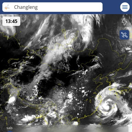
Changleng
13:45
sab