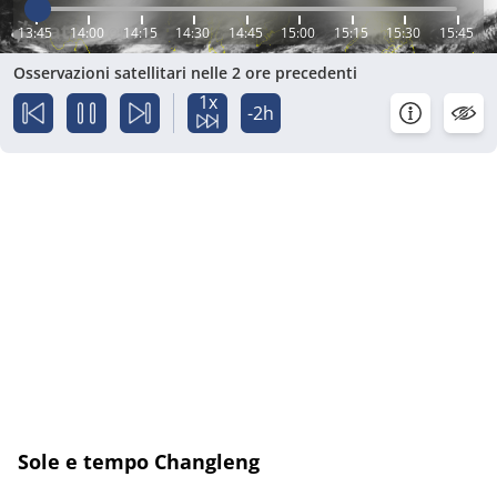
13:45
14:00
14:15
14:30
14:45
15:00
15:15
15:30
15:45
Osservazioni satellitari nelle 2 ore precedenti
1x
-2h
Sole e tempo Changleng