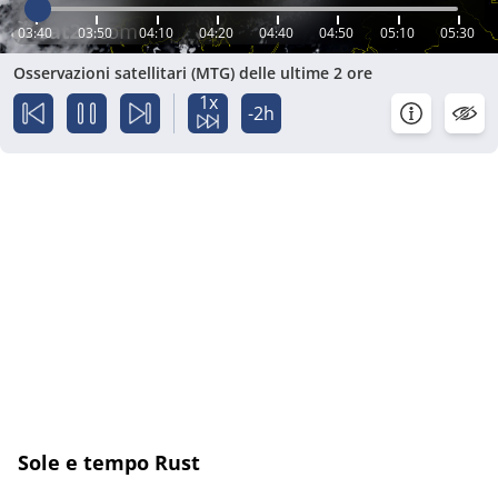
03:40
03:50
04:10
04:20
04:40
04:50
05:10
05:30
Osservazioni satellitari (MTG) delle ultime 2 ore
1x
-2h
Sole e tempo Rust