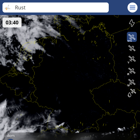
Rust
03:40
dom