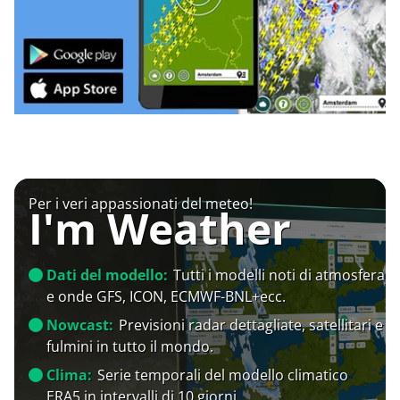
Per i veri appassionati del meteo!
I'm Weather
Dati del modello:
Tutti i modelli noti di atmosfera
e onde GFS, ICON, ECMWF-BNL+ecc.
Nowcast:
Previsioni radar dettagliate, satellitari e
fulmini in tutto il mondo.
Clima:
Serie temporali del modello climatico
ERA5 in intervalli di 10 giorni.