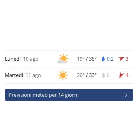
Lunedì
10 ago
19°
/
35°
0,2
3
Martedì
11 ago
20°
/
33°
0
4
Previsioni meteo per 14 giorni