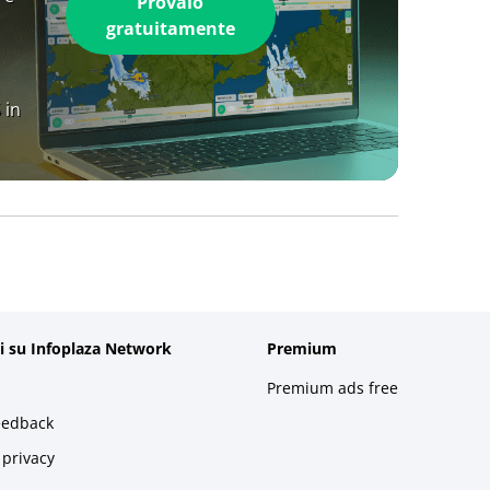
Provalo
gratuitamente
 in
i su Infoplaza Network
Premium
Premium ads free
eedback
 privacy