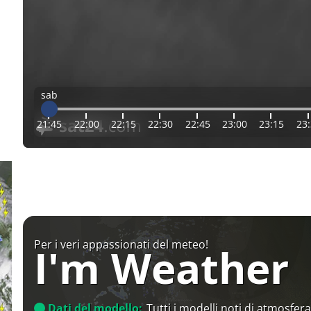
sab
21:45
22:00
22:15
22:30
22:45
23:00
23:15
23
Per i veri appassionati del meteo!
I'm Weather
Dati del modello:
Tutti i modelli noti di atmosfera