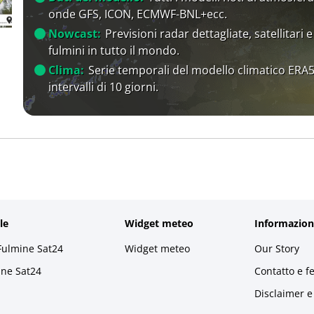
onde GFS, ICON, ECMWF-BNL+ecc.
Nowcast:
Previsioni radar dettagliate, satellitari e
fulmini in tutto il mondo.
Clima:
Serie temporali del modello climatico ERA5
intervalli di 10 giorni.
le
Widget meteo
Informazion
Fulmine Sat24
Widget meteo
Our Story
ine Sat24
Contatto e f
Disclaimer e