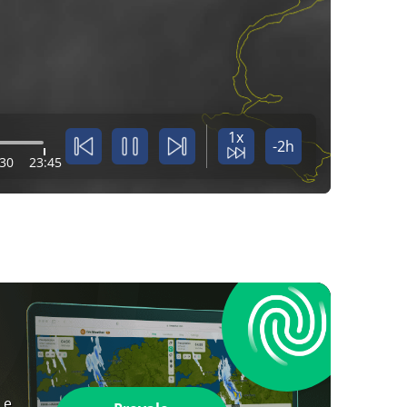
1x
-2h
:30
23:45
 e