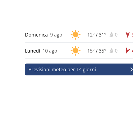
Domenica
9 ago
12°
/
31°
0
Lunedì
10 ago
15°
/
35°
0
Previsioni meteo per 14 giorni