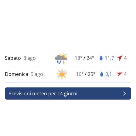
Sabato
8 ago
18°
/
24°
11,7
4
Domenica
9 ago
16°
/
25°
0,1
4
Previsioni meteo per 14 giorni