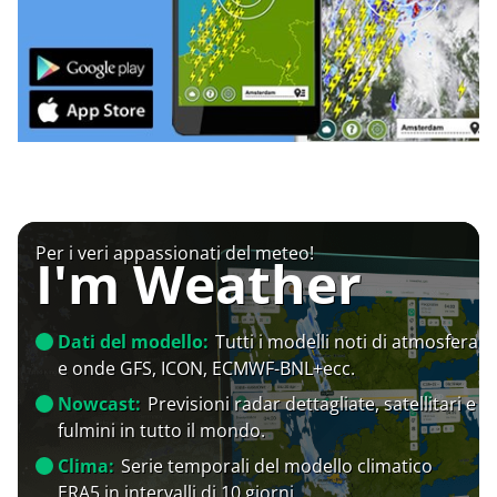
Per i veri appassionati del meteo!
I'm Weather
Dati del modello:
Tutti i modelli noti di atmosfera
e onde GFS, ICON, ECMWF-BNL+ecc.
Nowcast:
Previsioni radar dettagliate, satellitari e
fulmini in tutto il mondo.
Clima:
Serie temporali del modello climatico
ERA5 in intervalli di 10 giorni.