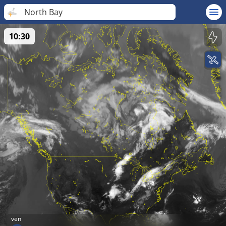
North Bay
10:30
ven