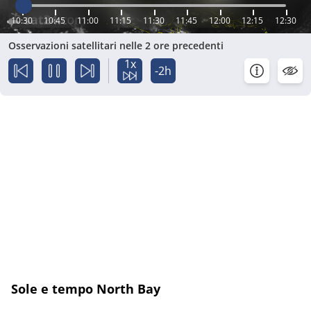
10:30
10:45
11:00
11:15
11:30
11:45
12:00
12:15
12:30
Osservazioni satellitari nelle 2 ore precedenti
1x
-2h
Sole e tempo North Bay