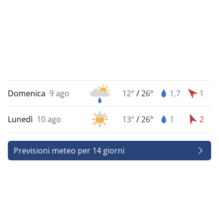
Domenica
9 ago
12°
/
26°
1,7
1
Lunedì
10 ago
13°
/
26°
1
2
Previsioni meteo per 14 giorni