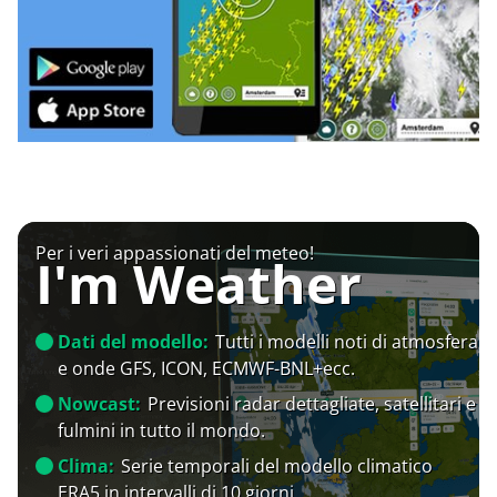
Per i veri appassionati del meteo!
I'm Weather
Dati del modello:
Tutti i modelli noti di atmosfera
e onde GFS, ICON, ECMWF-BNL+ecc.
Nowcast:
Previsioni radar dettagliate, satellitari e
fulmini in tutto il mondo.
Clima:
Serie temporali del modello climatico
ERA5 in intervalli di 10 giorni.