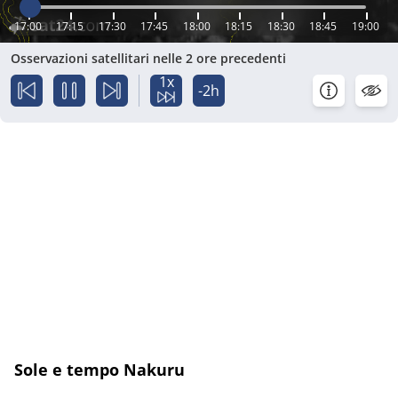
17:00
17:15
17:30
17:45
18:00
18:15
18:30
18:45
19:00
Osservazioni satellitari nelle 2 ore precedenti
1x
-2h
Sole e tempo Nakuru