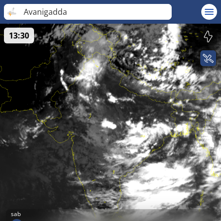
Avanigadda
13:30
sab