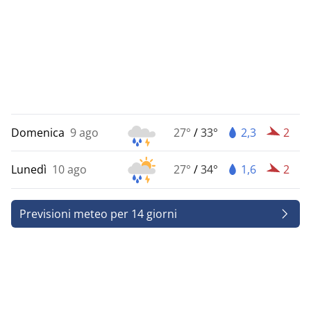
Domenica
9 ago
27°
/
33°
2,3
2
Lunedì
10 ago
27°
/
34°
1,6
2
Previsioni meteo per 14 giorni