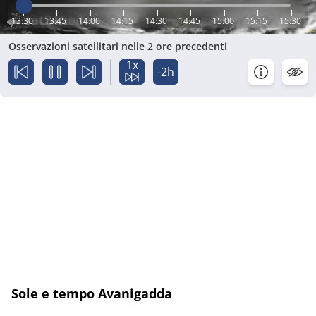
13:30
13:45
14:00
14:15
14:30
14:45
15:00
15:15
15:30
Osservazioni satellitari nelle 2 ore precedenti
1x
-2h
Sole e tempo Avanigadda