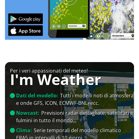
Per i veri appassionati del meteo!
I'm Weather
Dati del modello:
Tutti i modelli noti di atmosfera
e onde GFS, ICON, ECMWF-BNL+ecc.
Nowcast:
Previsioni radar dettagliate, satellitari e
fulmini in tutto il mondo.
Clima:
Serie temporali del modello climatico
ERA5 in intervalli di 10 giorni.