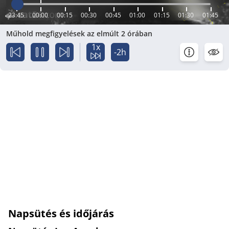
23:45
00:00
00:15
00:30
00:45
01:00
01:15
01:30
01:45
Műhold megfigyelések az elmúlt 2 órában
1x
-2h
Napsütés és időjárás