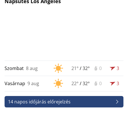
Napsütés Los Angeles
Szombat
8 aug
21°
/
32°
0
3
Vasárnap
9 aug
22°
/
32°
0
3
14 napos időjárás előrejelzés