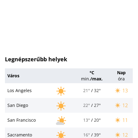
Legnépszerűbb helyek
°C
Nap
Város
min.
/
max.
óra
13
Los Angeles
21°
/
32°
12
San Diego
22°
/
27°
11
San Francisco
13°
/
20°
12
Sacramento
16°
/
39°