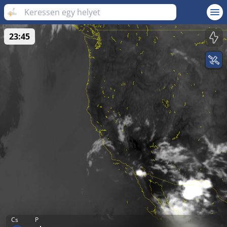
23:45
Cs
P