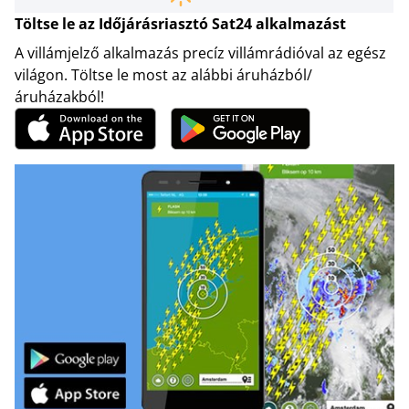
Töltse le az Időjárásriasztó Sat24 alkalmazást
A villámjelző alkalmazás precíz villámrádióval az egész
világon. Töltse le most az alábbi áruházból/
áruházakból!