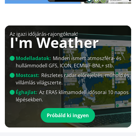
Az igazi időjárás-rajongóknak!
I'm Weather
Modelladatok:
Minden ismert atmoszféra- és
hullámmodell GFS, ICON, ECMWF-BNL+ stb.
Mostcast:
Részletes radar előrejelzés, műhold és
villámlás világszerte.
Éghajlat:
Az ERA5 klímamodell idősorai 10 napos
lépésekben.
Próbáld ki ingyen