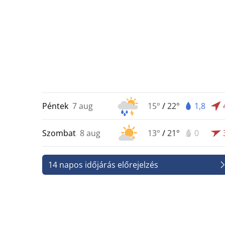
Péntek
7 aug
15°
/
22°
1,8
Szombat
8 aug
13°
/
21°
0
14 napos időjárás előrejelzés