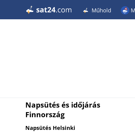
Műhold
M
Napsütés és időjárás
Finnország
Napsütés Helsinki