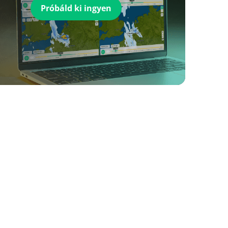
Próbáld ki ingyen