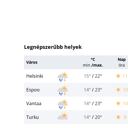
Legnépszerűbb helyek
°C
Nap
Város
min.
/
max.
óra
Helsinki
15°
/
22°
11
Espoo
14°
/
23°
10
Vantaa
14°
/
23°
10
Turku
14°
/
20°
9