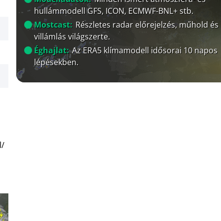
hullámmodell GFS, ICON, ECMWF-BNL+ stb.
Mostcast:
Részletes radar előrejelzés, műhold és
villámlás világszerte.
Éghajlat:
Az ERA5 klímamodell idősorai 10 napos
lépésekben.
l/