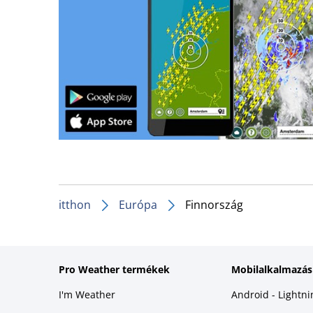
itthon
Európa
Finnország
Pro Weather termékek
Mobilalkalmazás
I'm Weather
Android - Lightn