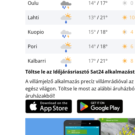
Oulu
14°
/
17°
0
Lahti
13°
/
21°
10
Kuopio
15°
/
18°
4
Pori
14°
/
18°
6
Kalbarri
17°
/
21°
8
Töltse le az Időjárásriasztó Sat24 alkalmazást
A villámjelző alkalmazás precíz villámrádióval az
egész világon. Töltse le most az alábbi áruházbó
áruházakból!