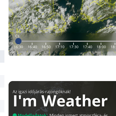
Cs
16:30
16:40
16:50
17:10
17:30
17:40
18:00
18
Az igazi időjárás-rajongóknak!
I'm Weather
Modelladatok:
Minden ismert atmoszféra- és