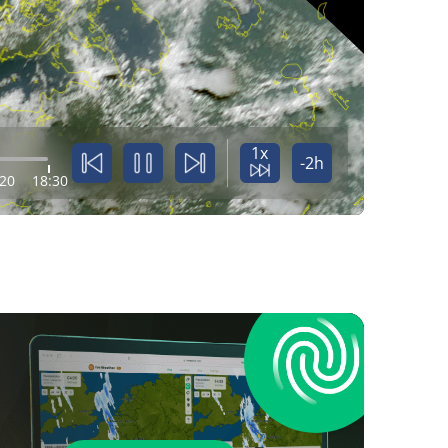
1x
-2h
:20
18:30