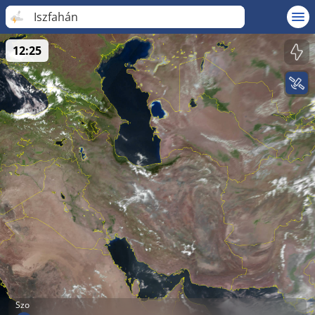
Iszfahán
12:25
Szo