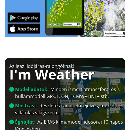
Az igazi időjárás-rajongóknak!
I'm Weather
Modelladatok:
Minden ismert atmoszféra- és
hullámmodell GFS, ICON, ECMWF-BNL+ stb.
Mostcast:
Részletes radar előrejelzés, műhold és
villámlás világszerte.
Éghajlat:
Az ERA5 klímamodell idősorai 10 napos
lépésekben.