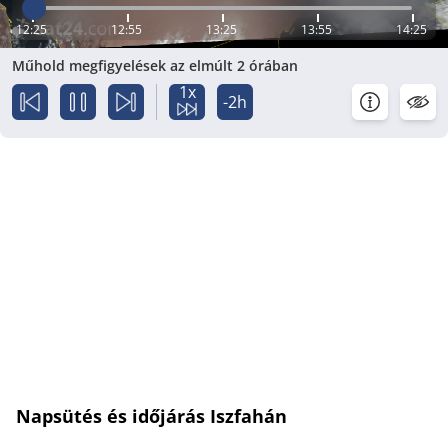
12:25
12:55
13:25
13:55
14:25
Műhold megfigyelések az elmúlt 2 órában
1x
-2h
Napsütés és időjárás Iszfahán