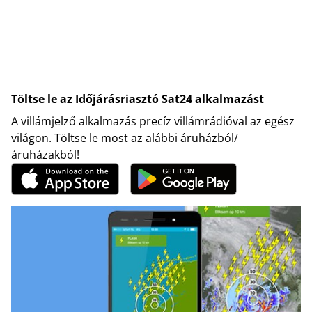
Töltse le az Időjárásriasztó Sat24 alkalmazást
A villámjelző alkalmazás precíz villámrádióval az egész
világon. Töltse le most az alábbi áruházból/
áruházakból!