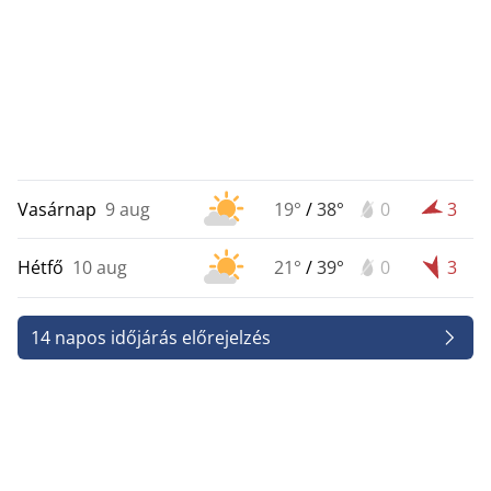
Vasárnap
9 aug
19°
/
38°
0
3
Hétfő
10 aug
21°
/
39°
0
3
14 napos időjárás előrejelzés