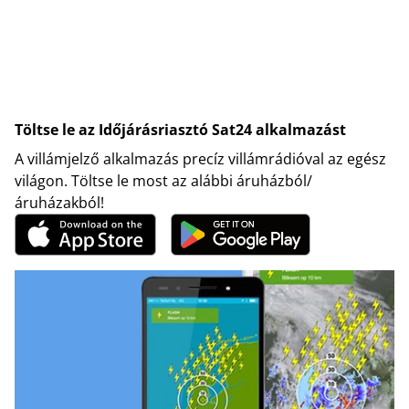
Töltse le az Időjárásriasztó Sat24 alkalmazást
A villámjelző alkalmazás precíz villámrádióval az egész
világon. Töltse le most az alábbi áruházból/
áruházakból!