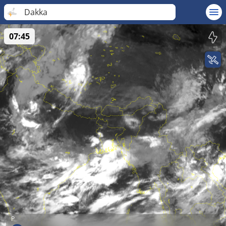
Dakka
07:45
P