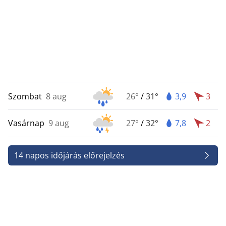
Szombat
8 aug
26°
/
31°
3,9
3
Vasárnap
9 aug
27°
/
32°
7,8
2
14 napos időjárás előrejelzés