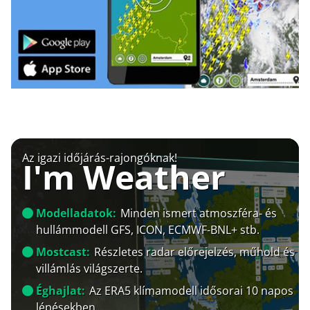
Az igazi időjárás-rajongóknak!
I'm Weather
Modelladatok:
Minden ismert atmoszféra- és
hullámmodell GFS, ICON, ECMWF-BNL+ stb.
Mostcast:
Részletes radar előrejelzés, műhold és
villámlás világszerte.
Éghajlat:
Az ERA5 klímamodell idősorai 10 napos
lépésekben.