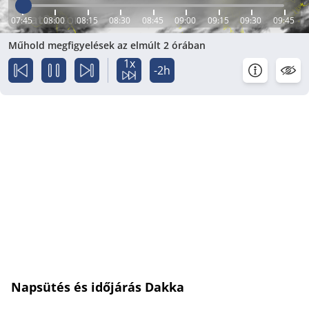
07:45
08:00
08:15
08:30
08:45
09:00
09:15
09:30
09:45
Műhold megfigyelések az elmúlt 2 órában
1x
-2h
Napsütés és időjárás Dakka