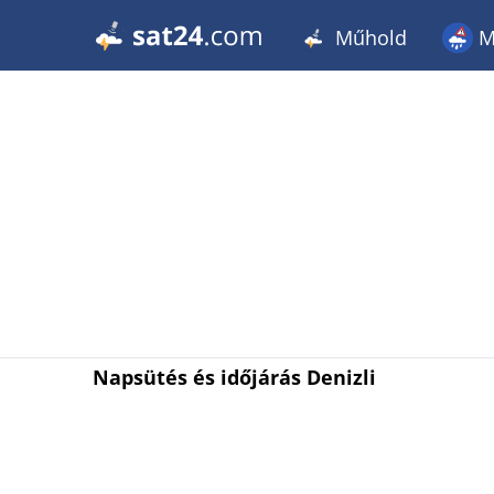
Műhold
M
Napsütés és időjárás Denizli