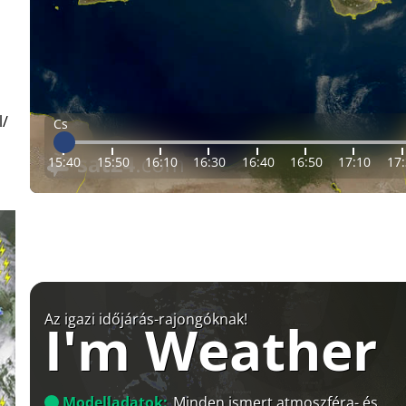
l/
Cs
15:40
15:50
16:10
16:30
16:40
16:50
17:10
17
Az igazi időjárás-rajongóknak!
I'm Weather
Modelladatok:
Minden ismert atmoszféra- és