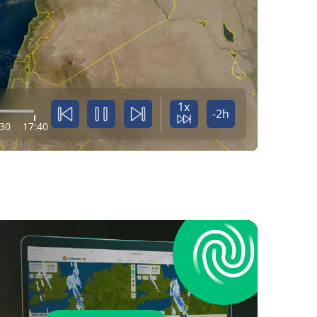
1x
-2h
:30
17:40