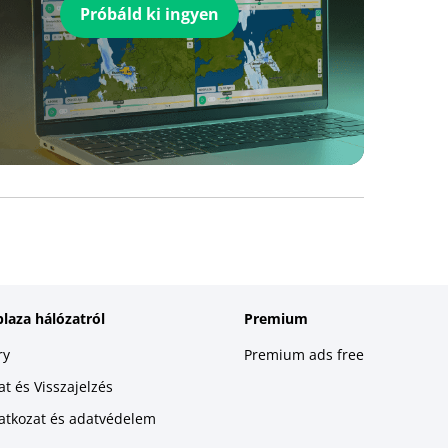
Próbáld ki ingyen
plaza hálózatról
Premium
ry
Premium ads free
t és Visszajelzés
latkozat és adatvédelem