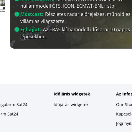
hullámmodell GFS, ICON, ECMWF-BNL+ stb.
Mostcast:
Részletes radar előrejelzés, műhold és
villámlás világszerte.
Éghajlat:
Az ERA5 klímamodell idősorai 10 napos
lépésekben.
Időjárás widgetek
Az Info
ingalarm Sat24
Időjárás widgetek
Our Sto
larm Sat24
Kapcsola
Jogi nyi