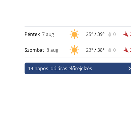
Péntek
7 aug
25°
/
39°
0
Szombat
8 aug
23°
/
38°
0
14 napos időjárás előrejelzés