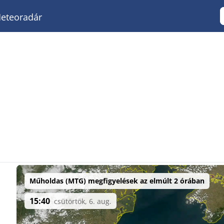
eteoradár
Műholdas (MTG) megfigyelések az elmúlt 2 órában
15:40
csütörtök, 6. aug.