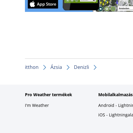
itthon
Ázsia
Denizli
Pro Weather termékek
Mobilalkalmazás
I'm Weather
Android - Lightn
iOS - Lightninga