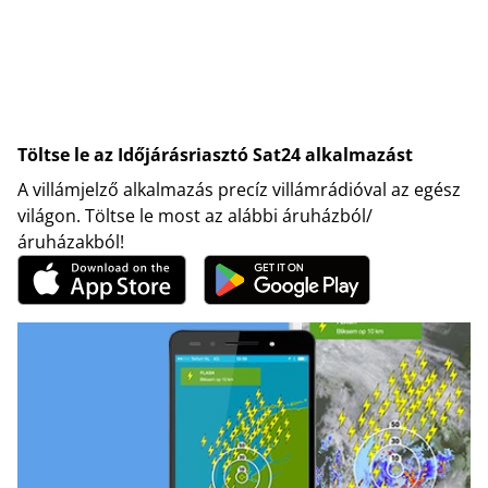
Töltse le az Időjárásriasztó Sat24 alkalmazást
A villámjelző alkalmazás precíz villámrádióval az egész
világon. Töltse le most az alábbi áruházból/
áruházakból!