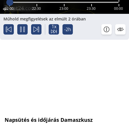
22:00
22:30
23:00
23:30
00:00
Műhold megfigyelések az elmúlt 2 órában
1x
-2h
Napsütés és időjárás Damaszkusz