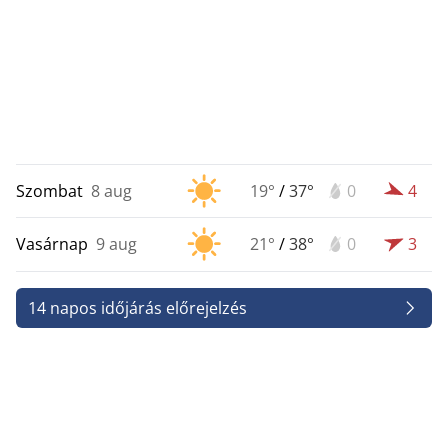
Szombat
8 aug
19°
/
37°
0
4
Vasárnap
9 aug
21°
/
38°
0
3
14 napos időjárás előrejelzés