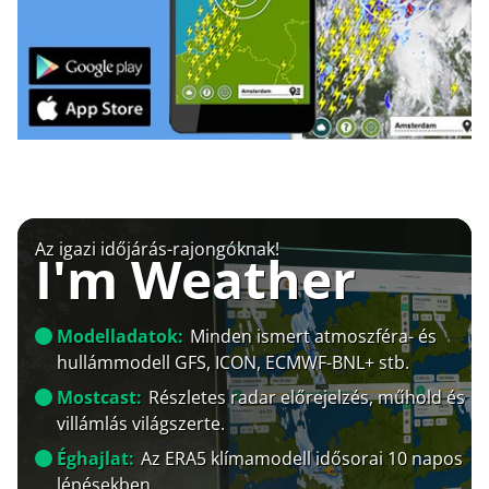
Az igazi időjárás-rajongóknak!
I'm Weather
Modelladatok:
Minden ismert atmoszféra- és
hullámmodell GFS, ICON, ECMWF-BNL+ stb.
Mostcast:
Részletes radar előrejelzés, műhold és
villámlás világszerte.
Éghajlat:
Az ERA5 klímamodell idősorai 10 napos
lépésekben.