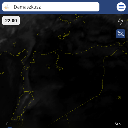
Damaszkusz
22:00
P
Szo