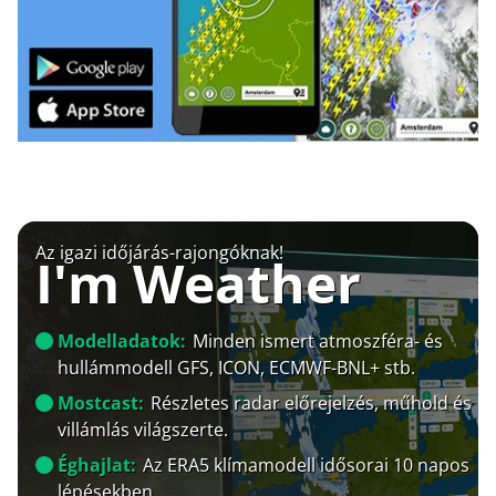
Az igazi időjárás-rajongóknak!
I'm Weather
Modelladatok:
Minden ismert atmoszféra- és
hullámmodell GFS, ICON, ECMWF-BNL+ stb.
Mostcast:
Részletes radar előrejelzés, műhold és
villámlás világszerte.
Éghajlat:
Az ERA5 klímamodell idősorai 10 napos
lépésekben.