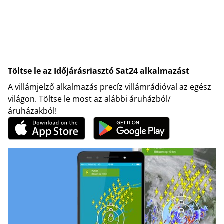
Töltse le az Időjárásriasztó Sat24 alkalmazást
A villámjelző alkalmazás precíz villámrádióval az egész
világon. Töltse le most az alábbi áruházból/
áruházakból!