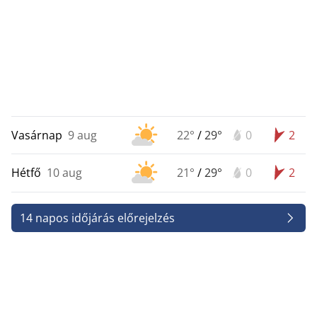
Vasárnap
9 aug
22°
/
29°
0
2
Hétfő
10 aug
21°
/
29°
0
2
14 napos időjárás előrejelzés