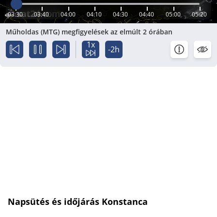
03:30
03:40
04:00
04:10
04:30
04:40
05:00
05:20
Műholdas (MTG) megfigyelések az elmúlt 2 órában
1x
-2h
Napsütés és időjárás Konstanca