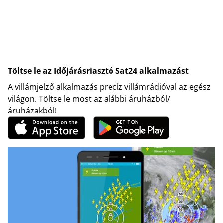
Töltse le az Időjárásriasztó Sat24 alkalmazást
A villámjelző alkalmazás precíz villámrádióval az egész
világon. Töltse le most az alábbi áruházból/
áruházakból!