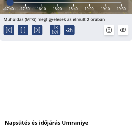
17:40
17:50
18:10
18:20
18:40
19:00
19:10
19:30
Műholdas (MTG) megfigyelések az elmúlt 2 órában
1x
-2h
Napsütés és időjárás Umraniye