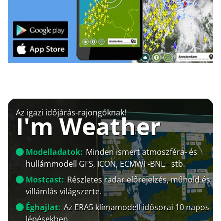
Az igazi időjárás-rajongóknak!
I'm Weather
Modelladatok:
Minden ismert atmoszféra- és
hullámmodell GFS, ICON, ECMWF-BNL+ stb.
Mostcast:
Részletes radar előrejelzés, műhold és
villámlás világszerte.
Éghajlat:
Az ERA5 klímamodell idősorai 10 napos
lépésekben.