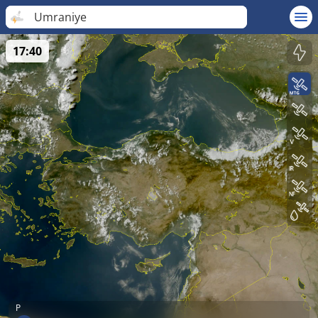
Umraniye
17:40
P