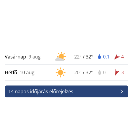
Vasárnap
9 aug
22°
/
32°
0,1
4
Hétfő
10 aug
20°
/
32°
0
3
14 napos időjárás előrejelzés