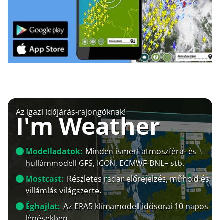
Az igazi időjárás-rajongóknak!
I'm Weather
Modelladatok:
Minden ismert atmoszféra- és
hullámmodell GFS, ICON, ECMWF-BNL+ stb.
Mostcast:
Részletes radar előrejelzés, műhold és
villámlás világszerte.
Éghajlat:
Az ERA5 klímamodell idősorai 10 napos
lépésekben.