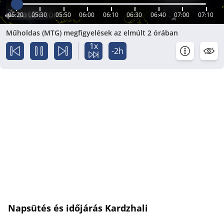
05:20
05:30
05:50
06:00
06:10
06:30
06:40
07:00
07:10
Műholdas (MTG) megfigyelések az elmúlt 2 órában
1x
-2h
Napsütés és időjárás Kardzhali