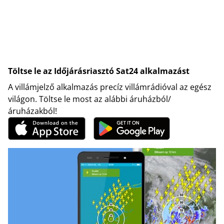
Töltse le az Időjárásriasztó Sat24 alkalmazást
A villámjelző alkalmazás precíz villámrádióval az egész
világon. Töltse le most az alábbi áruházból/
áruházakból!