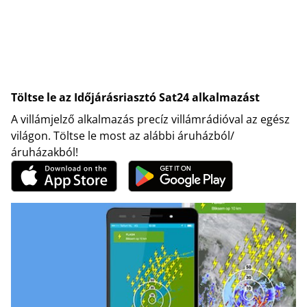
Töltse le az Időjárásriasztó Sat24 alkalmazást
A villámjelző alkalmazás precíz villámrádióval az egész
világon. Töltse le most az alábbi áruházból/
áruházakból!