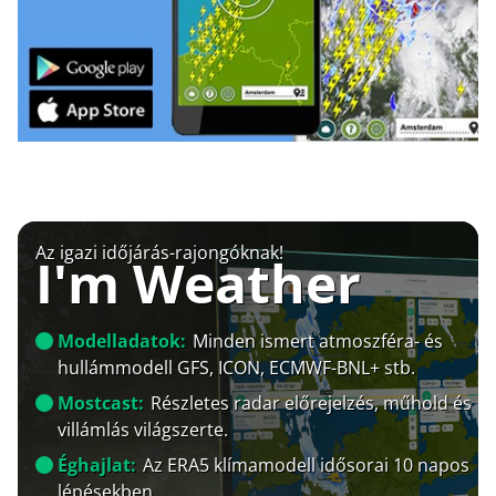
Az igazi időjárás-rajongóknak!
I'm Weather
Modelladatok:
Minden ismert atmoszféra- és
hullámmodell GFS, ICON, ECMWF-BNL+ stb.
Mostcast:
Részletes radar előrejelzés, műhold és
villámlás világszerte.
Éghajlat:
Az ERA5 klímamodell idősorai 10 napos
lépésekben.