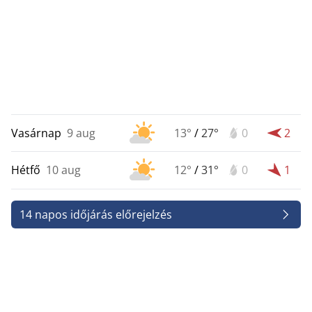
Vasárnap
9 aug
13°
/
27°
0
2
Hétfő
10 aug
12°
/
31°
0
1
14 napos időjárás előrejelzés