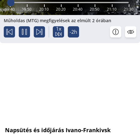
19:40
19:50
20:10
20:20
20:40
20:50
21:10
21:30
Műholdas (MTG) megfigyelések az elmúlt 2 órában
1x
-2h
Napsütés és időjárás Ivano-Frankivsk