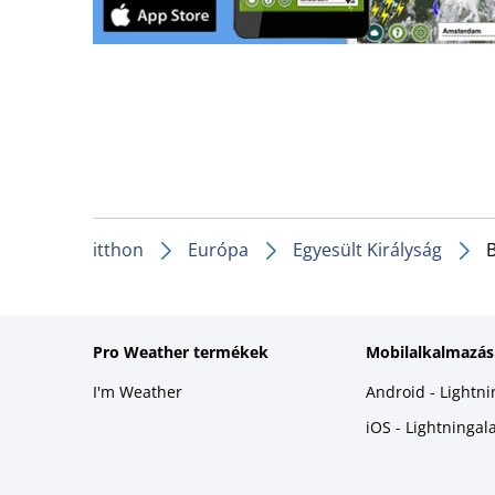
itthon
Európa
Egyesült Királyság
B
Pro Weather termékek
Mobilalkalmazás
I'm Weather
Android - Lightn
iOS - Lightninga