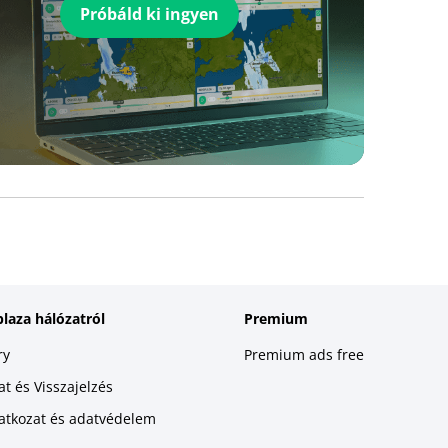
Próbáld ki ingyen
plaza hálózatról
Premium
ry
Premium ads free
t és Visszajelzés
latkozat és adatvédelem