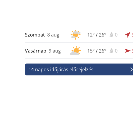
Szombat
8 aug
12°
/
26°
0
Vasárnap
9 aug
15°
/
26°
0
14 napos időjárás előrejelzés