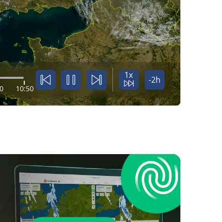
1x
-2h
0
10:50