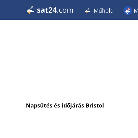
Műhold
M
Napsütés és időjárás Bristol