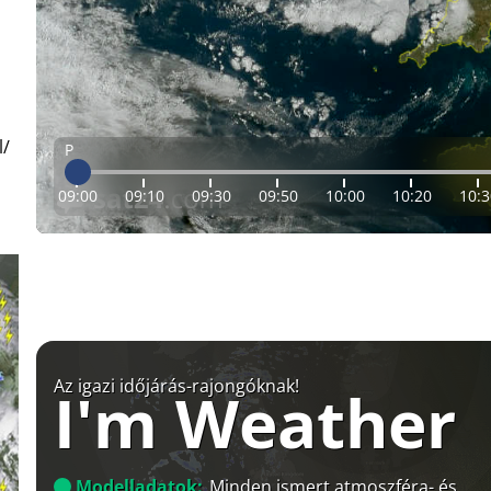
l/
P
09:00
09:10
09:30
09:50
10:00
10:20
10:3
Az igazi időjárás-rajongóknak!
I'm Weather
Modelladatok:
Minden ismert atmoszféra- és