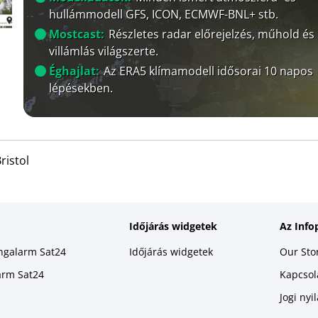
hullámmodell GFS, ICON, ECMWF-BNL+ stb.
Mostcast:
Részletes radar előrejelzés, műhold és
villámlás világszerte.
Éghajlat:
Az ERA5 klímamodell idősorai 10 napos
lépésekben.
ristol
Időjárás widgetek
Az Info
ingalarm Sat24
Időjárás widgetek
Our Sto
larm Sat24
Kapcsola
Jogi nyi