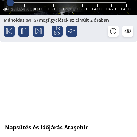
02:30
02:50
03:00
03:10
03:30
03:50
04:00
04:20
04:30
Műholdas (MTG) megfigyelések az elmúlt 2 órában
1x
-2h
Napsütés és időjárás Ataşehir