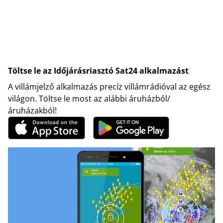
Töltse le az Időjárásriasztó Sat24 alkalmazást
A villámjelző alkalmazás precíz villámrádióval az egész
világon. Töltse le most az alábbi áruházból/
áruházakból!