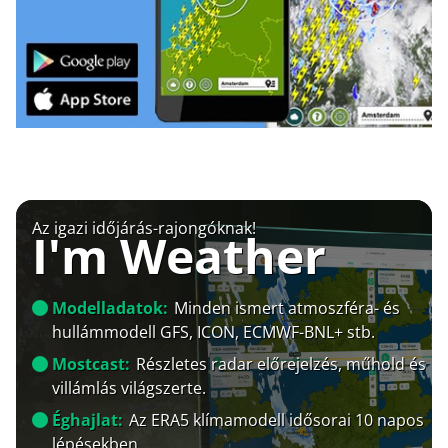
Az igazi időjárás-rajongóknak!
I'm Weather
Modelladatok:
Minden ismert atmoszféra- és
hullámmodell GFS, ICON, ECMWF-BNL+ stb.
Mostcast:
Részletes radar előrejelzés, műhold és
villámlás világszerte.
Éghajlat:
Az ERA5 klímamodell idősorai 10 napos
lépésekben.