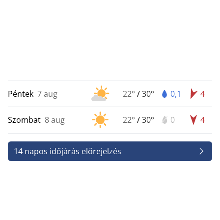
Péntek
7 aug
22°
/
30°
0,1
4
Szombat
8 aug
22°
/
30°
0
4
14 napos időjárás előrejelzés