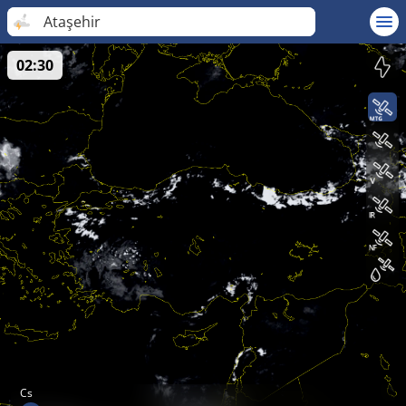
Ataşehir
02:30
Cs