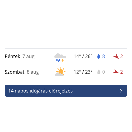
Péntek
7 aug
14°
/
26°
8
2
Szombat
8 aug
12°
/
23°
0
2
14 napos időjárás előrejelzés