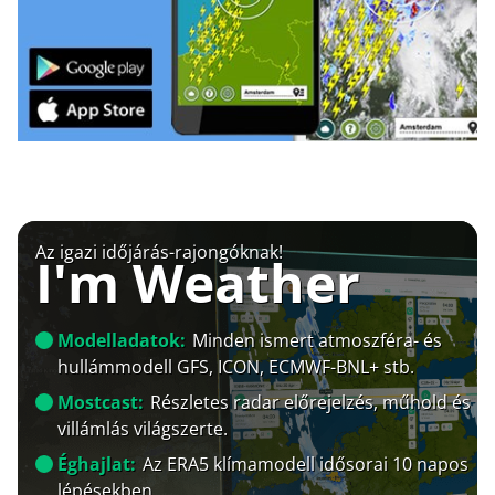
Az igazi időjárás-rajongóknak!
I'm Weather
Modelladatok:
Minden ismert atmoszféra- és
hullámmodell GFS, ICON, ECMWF-BNL+ stb.
Mostcast:
Részletes radar előrejelzés, műhold és
villámlás világszerte.
Éghajlat:
Az ERA5 klímamodell idősorai 10 napos
lépésekben.