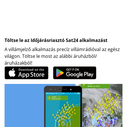
Töltse le az Időjárásriasztó Sat24 alkalmazást
A villámjelző alkalmazás precíz villámrádióval az egész
világon. Töltse le most az alábbi áruházból/
áruházakból!