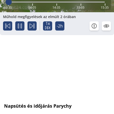
13:35
14:05
14:35
15:05
15:35
Műhold megfigyelések az elmúlt 2 órában
1x
-2h
Napsütés és időjárás Parychy