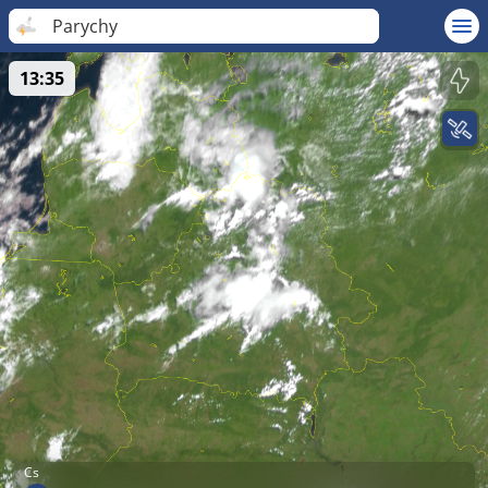
Parychy
13:35
Cs