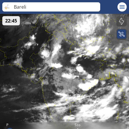
Bareli
22:45
P
Szo