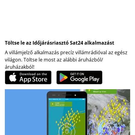
Töltse le az Időjárásriasztó Sat24 alkalmazást
A villámjelző alkalmazás precíz villámrádióval az egész
világon. Töltse le most az alábbi áruházból/
áruházakból!