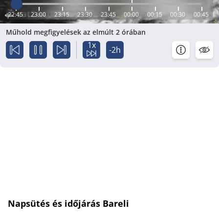
22:45
23:00
23:15
23:30
23:45
00:00
00:15
00:30
00:45
Műhold megfigyelések az elmúlt 2 órában
1x
-2h
Napsütés és időjárás Bareli