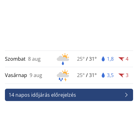
Szombat
8 aug
25°
/
31°
1,8
4
Vasárnap
9 aug
25°
/
31°
3,5
3
14 napos időjárás előrejelzés