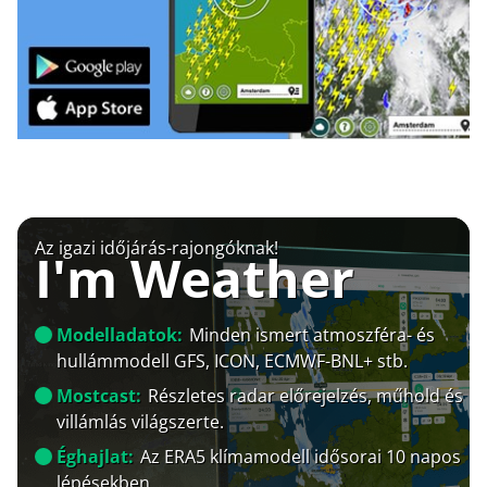
Az igazi időjárás-rajongóknak!
I'm Weather
Modelladatok:
Minden ismert atmoszféra- és
hullámmodell GFS, ICON, ECMWF-BNL+ stb.
Mostcast:
Részletes radar előrejelzés, műhold és
villámlás világszerte.
Éghajlat:
Az ERA5 klímamodell idősorai 10 napos
lépésekben.