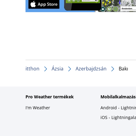
itthon
Ázsia
Azerbajdzsán
Bakı
Pro Weather termékek
Mobilalkalmazás
I'm Weather
Android - Lightn
iOS - Lightninga