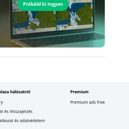
Próbáld ki ingyen
plaza hálózatról
Premium
ry
Premium ads free
t és Visszajelzés
latkozat és adatvédelem