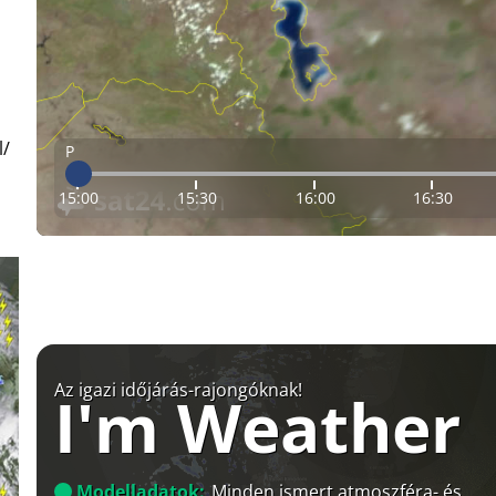
l/
P
15:00
15:30
16:00
16:30
Az igazi időjárás-rajongóknak!
I'm Weather
Modelladatok:
Minden ismert atmoszféra- és