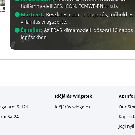
hullámmodell GFS, ICON, ECMWF-BNL+ stb.
Mostcast:
Részletes radar előrejelzés, műhold és
villámlás világszerte.
Éghajlat:
Az ERA5 klímamodell idősorai 10 napos
lépésekben.
Időjárás widgetek
Az Info
ingalarm Sat24
Időjárás widgetek
Our Sto
larm Sat24
Kapcsola
Jogi nyi