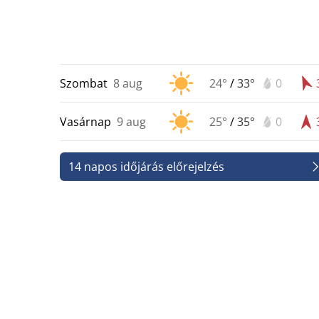
Szombat
8 aug
24°
/
33°
0
Vasárnap
9 aug
25°
/
35°
0
14 napos időjárás előrejelzés