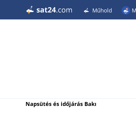
Műhold
M
Napsütés és időjárás Bakı