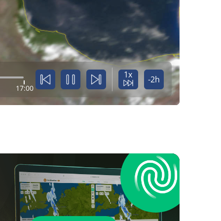
1x
-2h
17:00