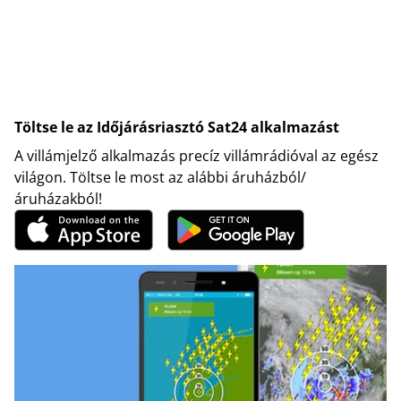
Töltse le az Időjárásriasztó Sat24 alkalmazást
A villámjelző alkalmazás precíz villámrádióval az egész
világon. Töltse le most az alábbi áruházból/
áruházakból!