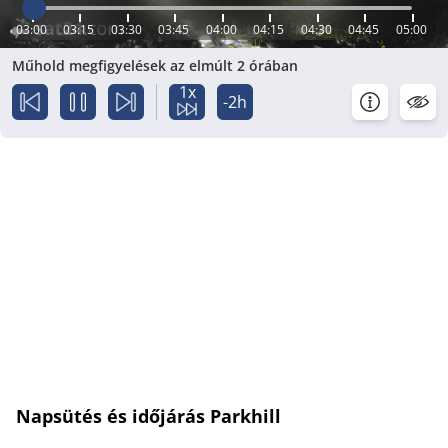
03:00
03:15
03:30
03:45
04:00
04:15
04:30
04:45
05:00
Műhold megfigyelések az elmúlt 2 órában
1x
-2h
Napsütés és időjárás Parkhill