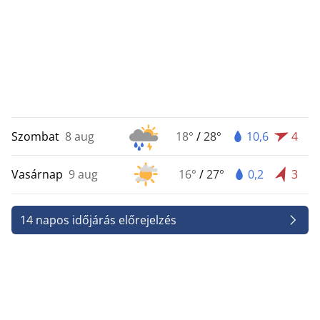
Szombat
8 aug
18°
/
28°
10,6
4
Vasárnap
9 aug
16°
/
27°
0,2
3
14 napos időjárás előrejelzés