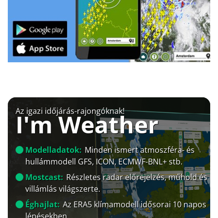
Az igazi időjárás-rajongóknak!
I'm Weather
Modelladatok:
Minden ismert atmoszféra- és
hullámmodell GFS, ICON, ECMWF-BNL+ stb.
Mostcast:
Részletes radar előrejelzés, műhold és
villámlás világszerte.
Éghajlat:
Az ERA5 klímamodell idősorai 10 napos
lépésekben.