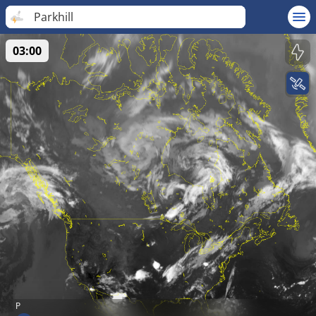
Parkhill
03:00
P