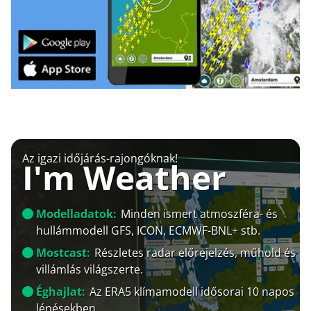
Az igazi időjárás-rajongóknak!
I'm Weather
Modelladatok:
Minden ismert atmoszféra- és
hullámmodell GFS, ICON, ECMWF-BNL+ stb.
Mostcast:
Részletes radar előrejelzés, műhold és
villámlás világszerte.
Éghajlat:
Az ERA5 klímamodell idősorai 10 napos
lépésekben.