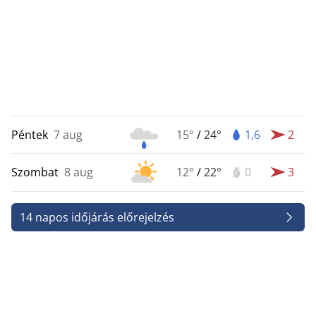
Péntek
7 aug
15°
/
24°
1,6
2
Szombat
8 aug
12°
/
22°
0
3
14 napos időjárás előrejelzés