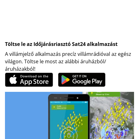
Töltse le az Időjárásriasztó Sat24 alkalmazást
A villámjelző alkalmazás precíz villámrádióval az egész
világon. Töltse le most az alábbi áruházból/
áruházakból!