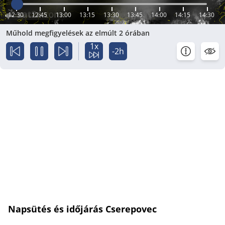
12:30
12:45
13:00
13:15
13:30
13:45
14:00
14:15
14:30
Műhold megfigyelések az elmúlt 2 órában
1x
-2h
Napsütés és időjárás Cserepovec