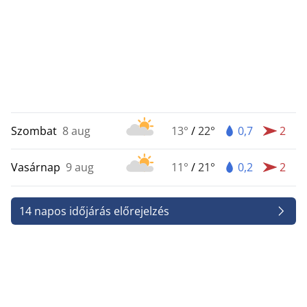
Szombat
8 aug
13°
/
22°
0,7
2
Vasárnap
9 aug
11°
/
21°
0,2
2
14 napos időjárás előrejelzés