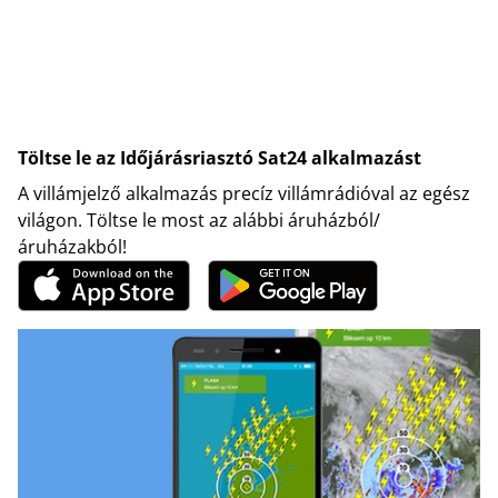
Töltse le az Időjárásriasztó Sat24 alkalmazást
A villámjelző alkalmazás precíz villámrádióval az egész
világon. Töltse le most az alábbi áruházból/
áruházakból!