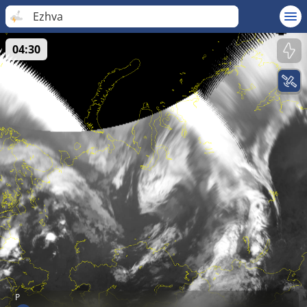
Ezhva
04:30
P