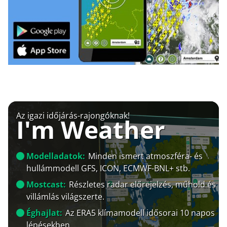
Az igazi időjárás-rajongóknak!
I'm Weather
Modelladatok:
Minden ismert atmoszféra- és
hullámmodell GFS, ICON, ECMWF-BNL+ stb.
Mostcast:
Részletes radar előrejelzés, műhold és
villámlás világszerte.
Éghajlat:
Az ERA5 klímamodell idősorai 10 napos
lépésekben.