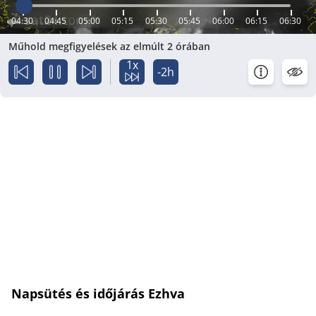
04:30
04:45
05:00
05:15
05:30
05:45
06:00
06:15
06:30
Műhold megfigyelések az elmúlt 2 órában
1x
-2h
Napsütés és időjárás Ezhva