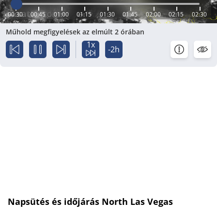
00:30
00:45
01:00
01:15
01:30
01:45
02:00
02:15
02:30
Műhold megfigyelések az elmúlt 2 órában
1x
-2h
Napsütés és időjárás North Las Vegas