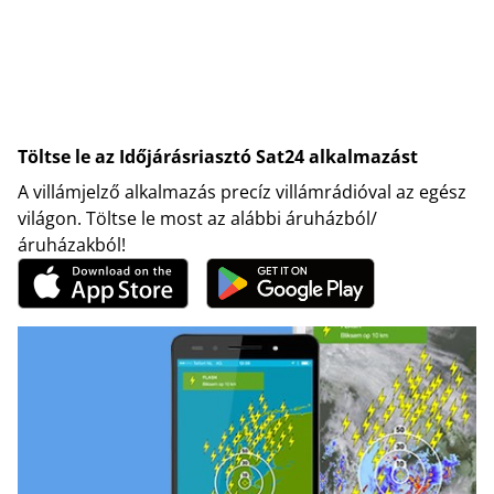
Töltse le az Időjárásriasztó Sat24 alkalmazást
A villámjelző alkalmazás precíz villámrádióval az egész
világon. Töltse le most az alábbi áruházból/
áruházakból!