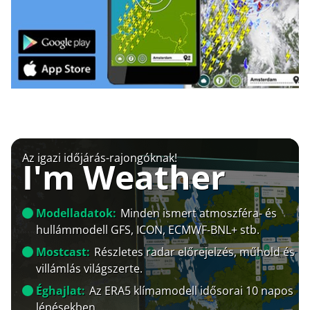
Az igazi időjárás-rajongóknak!
I'm Weather
Modelladatok:
Minden ismert atmoszféra- és
hullámmodell GFS, ICON, ECMWF-BNL+ stb.
Mostcast:
Részletes radar előrejelzés, műhold és
villámlás világszerte.
Éghajlat:
Az ERA5 klímamodell idősorai 10 napos
lépésekben.