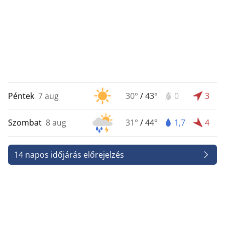
Péntek
7 aug
30°
/
43°
0
3
Szombat
8 aug
31°
/
44°
1,7
4
14 napos időjárás előrejelzés