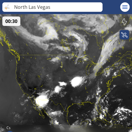
North Las Vegas
00:30
Cs