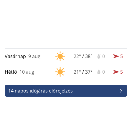
Vasárnap
9 aug
22°
/
38°
0
5
Hétfő
10 aug
21°
/
37°
0
5
14 napos időjárás előrejelzés