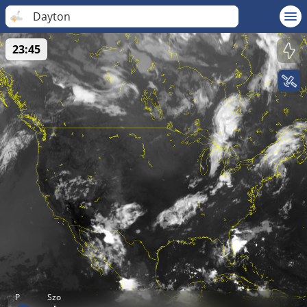
Dayton
23:45
P
Szo