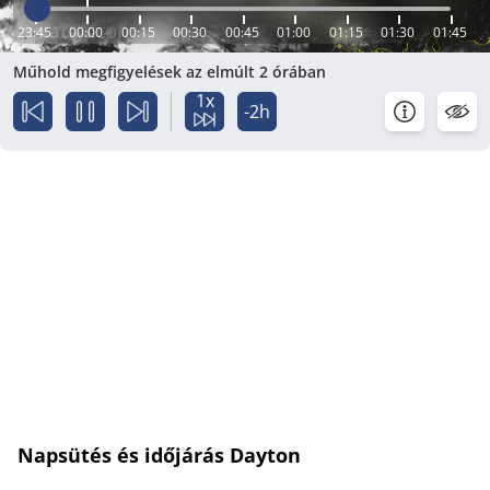
23:45
00:00
00:15
00:30
00:45
01:00
01:15
01:30
01:45
Műhold megfigyelések az elmúlt 2 órában
1x
-2h
Napsütés és időjárás Dayton