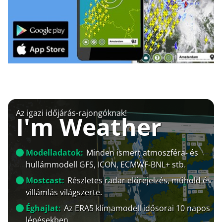
Az igazi időjárás-rajongóknak!
I'm Weather
Modelladatok:
Minden ismert atmoszféra- és
hullámmodell GFS, ICON, ECMWF-BNL+ stb.
Mostcast:
Részletes radar előrejelzés, műhold és
villámlás világszerte.
Éghajlat:
Az ERA5 klímamodell idősorai 10 napos
lépésekben.