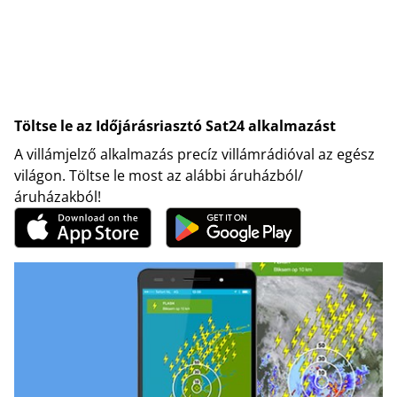
Töltse le az Időjárásriasztó Sat24 alkalmazást
A villámjelző alkalmazás precíz villámrádióval az egész
világon. Töltse le most az alábbi áruházból/
áruházakból!