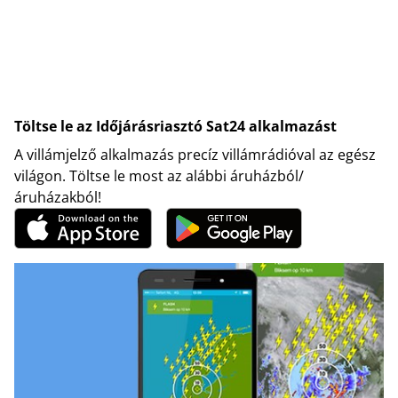
Töltse le az Időjárásriasztó Sat24 alkalmazást
A villámjelző alkalmazás precíz villámrádióval az egész
világon. Töltse le most az alábbi áruházból/
áruházakból!