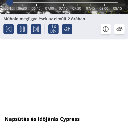
06:15
06:30
06:45
07:00
07:15
07:30
07:45
08:00
08:15
Műhold megfigyelések az elmúlt 2 órában
1x
-2h
Napsütés és időjárás Cypress