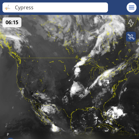
Cypress
06:15
P