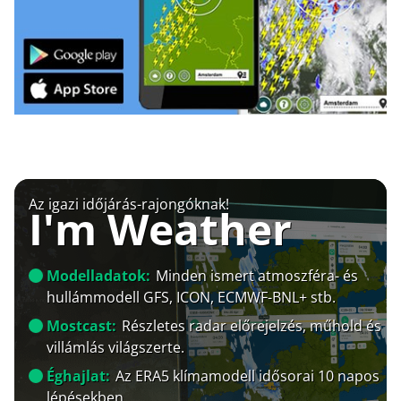
Az igazi időjárás-rajongóknak!
I'm Weather
Modelladatok:
Minden ismert atmoszféra- és
hullámmodell GFS, ICON, ECMWF-BNL+ stb.
Mostcast:
Részletes radar előrejelzés, műhold és
villámlás világszerte.
Éghajlat:
Az ERA5 klímamodell idősorai 10 napos
lépésekben.