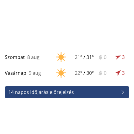
Szombat
8 aug
21°
/
31°
0
3
Vasárnap
9 aug
22°
/
30°
0
3
14 napos időjárás előrejelzés