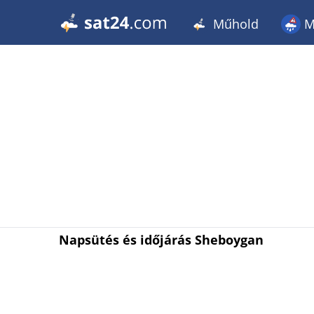
Műhold
M
Napsütés és időjárás Sheboygan