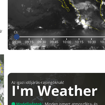
l/
Cs
09:00
09:15
09:30
09:45
10:00
10:15
10:30
10
Az igazi időjárás-rajongóknak!
I'm Weather
Modelladatok:
Minden ismert atmoszféra- és