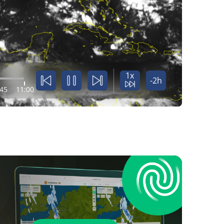
1x
-2h
:45
11:00