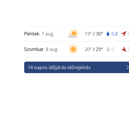
Péntek
7 aug
19°
/
30°
0,8
Szombat
8 aug
20°
/
29°
0
14 napos időjárás előrejelzés