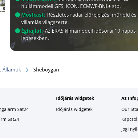
hullámmodell GFS, ICON, ECMWF-BNL+ stb.
Mostcast:
Részletes radar előrejelzés, műhold és
villámlás világszerte.
Éghajlat:
Az ERA5 klímamodell idősorai 10 napos
lépésekben.
t Államok
Sheboygan
Időjárás widgetek
Az Info
ingalarm Sat24
Időjárás widgetek
Our Sto
larm Sat24
Kapcsola
Jogi nyi