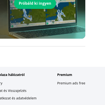
Próbáld ki ingyen
plaza hálózatról
Premium
ry
Premium ads free
t és Visszajelzés
latkozat és adatvédelem