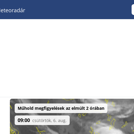
eteoradár
Műhold megfigyelések az elmúlt 2 órában
09:00
csütörtök, 6. aug.