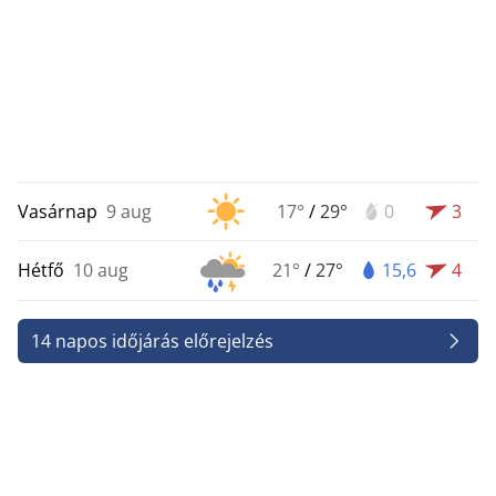
Vasárnap
9 aug
17°
/
29°
0
3
Hétfő
10 aug
21°
/
27°
15,6
4
14 napos időjárás előrejelzés