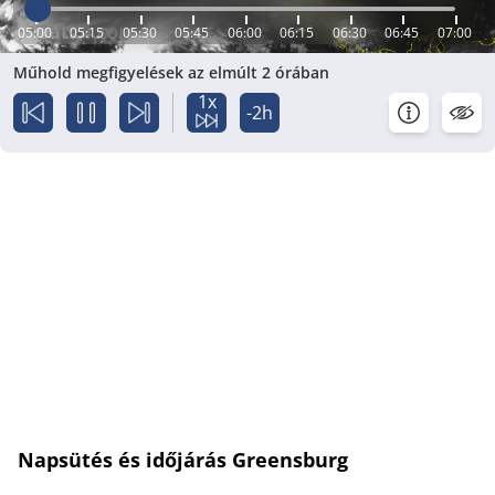
05:00
05:15
05:30
05:45
06:00
06:15
06:30
06:45
07:00
Műhold megfigyelések az elmúlt 2 órában
1x
-2h
Napsütés és időjárás Greensburg