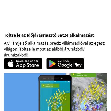
Töltse le az Időjárásriasztó Sat24 alkalmazást
A villámjelző alkalmazás precíz villámrádióval az egész
világon. Töltse le most az alábbi áruházból/
áruházakból!