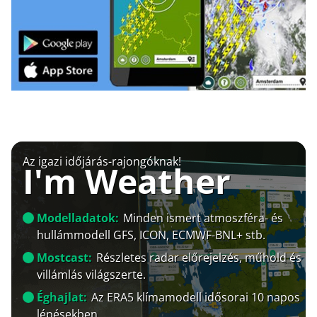
Az igazi időjárás-rajongóknak!
I'm Weather
Modelladatok:
Minden ismert atmoszféra- és
hullámmodell GFS, ICON, ECMWF-BNL+ stb.
Mostcast:
Részletes radar előrejelzés, műhold és
villámlás világszerte.
Éghajlat:
Az ERA5 klímamodell idősorai 10 napos
lépésekben.